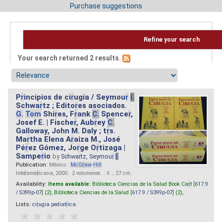
Purchase suggestions
Refine your search
Your search returned 2 results.
P
r
incipios de ci
r
ugía / Seymou
r
I.
Schwa
r
tz ; Edito
r
es asociados.
G.
Tom
Shi
r
es, F
r
ank
C.
Spence
r
,
Josef E. | Fische
r
, Aub
r
ey
C.
Galloway, John M. Daly ; t
r
s.
Ma
r
tha Elena A
r
aiza M., José
Pé
r
ez Gómez, Jo
r
ge O
r
tizaga |
Sampe
r
io
by
Schwa
r
tz, Seymou
r
I.
Publication:
México :
McG
r
aw
-
Hill
Inte
r
ame
r
icana, 2000 . 2 volumenes. : il. ; 27 cm.
Availability:
Items available:
Biblioteca Ciencias de la Salud Book Ca
r
t [
617.9
/ S399p-07
] (2),
Biblioteca Ciencias de la Salud [
617.9 / S399p-07
] (2),
Lists:
ci
r
ugia pediat
r
ica
.