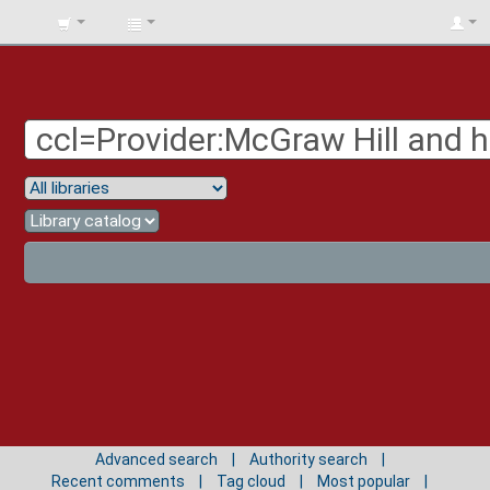
BIBLIOTECA
UNIV.
SURCOLOMBIANA
Advanced search
Authority search
Recent comments
Tag cloud
Most popular