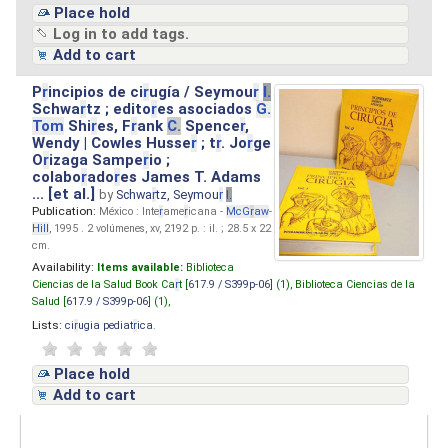
Place hold
Log in to add tags.
Add to cart
P
r
incipios de ci
r
ugía / Seymou
r
I.
Schwa
r
tz ; edito
r
es asociados
G.
Tom
Shi
r
es, F
r
ank
C.
Spence
r
,
Wendy | Cowles Husse
r
; t
r
. Jo
r
ge
O
r
izaga Sampe
r
io ;
colabo
r
ado
r
es James T. Adams
... [et al.]
by
Schwa
r
tz, Seymou
r
I.
Publication:
México : Inte
r
ame
r
icana -
McG
r
aw
-
Hill
, 1995 . 2 volúmenes, xv, 2192 p. : il. ; 28.5 x 22
cm.
Availability:
Items available:
Biblioteca
Ciencias de la Salud Book Ca
r
t [
617.9 / S399p-06
] (1),
Biblioteca Ciencias de la
Salud [
617.9 / S399p-06
] (1),
Lists:
ci
r
ugia pediat
r
ica
.
Place hold
Add to cart