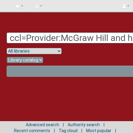
BIBLIOTECA
UNIV.
SURCOLOMBIANA
Advanced search
Authority search
Recent comments
Tag cloud
Most popular