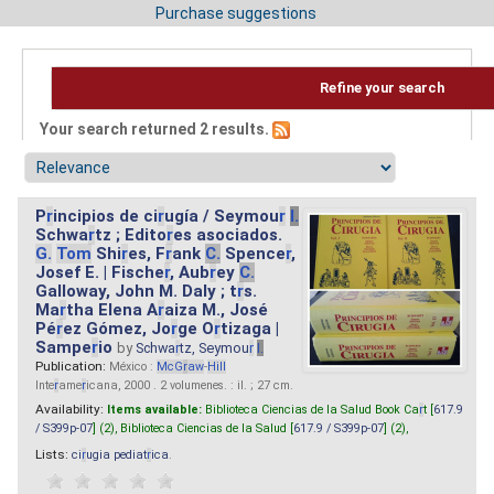
Purchase suggestions
Refine your search
Your search returned 2 results.
P
r
incipios de ci
r
ugía / Seymou
r
I.
Schwa
r
tz ; Edito
r
es asociados.
G.
Tom
Shi
r
es, F
r
ank
C.
Spence
r
,
Josef E. | Fische
r
, Aub
r
ey
C.
Galloway, John M. Daly ; t
r
s.
Ma
r
tha Elena A
r
aiza M., José
Pé
r
ez Gómez, Jo
r
ge O
r
tizaga |
Sampe
r
io
by
Schwa
r
tz, Seymou
r
I.
Publication:
México :
McG
r
aw
-
Hill
Inte
r
ame
r
icana, 2000 . 2 volumenes. : il. ; 27 cm.
Availability:
Items available:
Biblioteca Ciencias de la Salud Book Ca
r
t [
617.9
/ S399p-07
] (2),
Biblioteca Ciencias de la Salud [
617.9 / S399p-07
] (2),
Lists:
ci
r
ugia pediat
r
ica
.