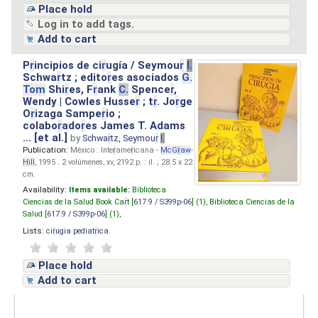
Place hold
Log in to add tags.
Add to cart
P
r
incipios de ci
r
ugía / Seymou
r
I.
Schwa
r
tz ; edito
r
es asociados
G.
Tom
Shi
r
es, F
r
ank
C.
Spence
r
,
Wendy | Cowles Husse
r
; t
r
. Jo
r
ge
O
r
izaga Sampe
r
io ;
colabo
r
ado
r
es James T. Adams
... [et al.]
by
Schwa
r
tz, Seymou
r
I.
Publication:
México : Inte
r
ame
r
icana -
McG
r
aw
-
Hill
, 1995 . 2 volúmenes, xv, 2192 p. : il. ; 28.5 x 22
cm.
Availability:
Items available:
Biblioteca
Ciencias de la Salud Book Ca
r
t [
617.9 / S399p-06
] (1),
Biblioteca Ciencias de la
Salud [
617.9 / S399p-06
] (1),
Lists:
ci
r
ugia pediat
r
ica
.
Place hold
Add to cart