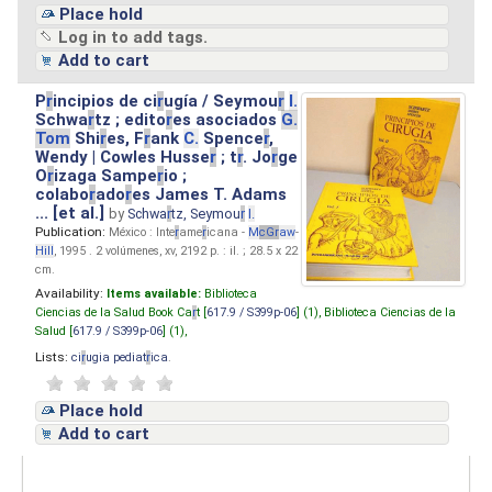
Place hold
Log in to add tags.
Add to cart
P
r
incipios de ci
r
ugía / Seymou
r
I.
Schwa
r
tz ; edito
r
es asociados
G.
Tom
Shi
r
es, F
r
ank
C.
Spence
r
,
Wendy | Cowles Husse
r
; t
r
. Jo
r
ge
O
r
izaga Sampe
r
io ;
colabo
r
ado
r
es James T. Adams
... [et al.]
by
Schwa
r
tz, Seymou
r
I.
Publication:
México : Inte
r
ame
r
icana -
M
cG
r
aw
-
Hill
, 1995 . 2 volúmenes, xv, 2192 p. : il. ; 28.5 x 22
cm.
Availability:
Items available:
Biblioteca
Ciencias de la Salud Book Ca
r
t [
617.9 / S399p-06
] (1),
Biblioteca Ciencias de la
Salud [
617.9 / S399p-06
] (1),
Lists:
ci
r
ugia pediat
r
ica
.
Place hold
Add to cart