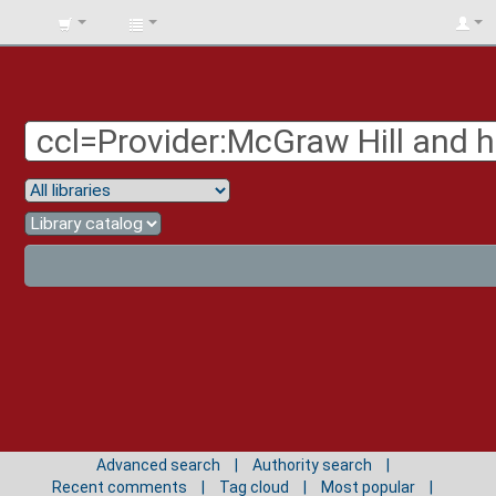
BIBLIOTECA
UNIV.
SURCOLOMBIANA
Advanced search
Authority search
Recent comments
Tag cloud
Most popular