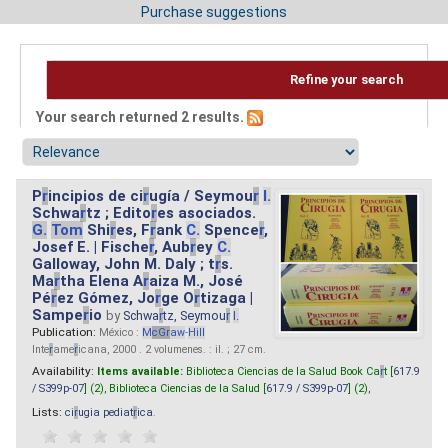
Purchase suggestions
Refine your search
Your search returned 2 results.
P
r
incipios de ci
r
ugía / Seymou
r
I.
Schwa
r
tz ; Edito
r
es asociados.
G.
Tom
Shi
r
es, F
r
ank
C.
Spence
r
,
Josef E. | Fische
r
, Aub
r
ey
C.
Galloway, John M. Daly ; t
r
s.
Ma
r
tha Elena A
r
aiza M., José
Pé
r
ez Gómez, Jo
r
ge O
r
tizaga |
Sampe
r
io
by
Schwa
r
tz, Seymou
r
I.
Publication:
México :
M
cG
r
aw
-
Hill
Inte
r
ame
r
icana, 2000 . 2 volumenes. : il. ; 27 cm.
Availability:
Items available:
Biblioteca Ciencias de la Salud Book Ca
r
t [
617.9
/ S399p-07
] (2),
Biblioteca Ciencias de la Salud [
617.9 / S399p-07
] (2),
Lists:
ci
r
ugia pediat
r
ica
.