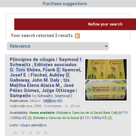
Purchase suggestions
Refine your search
Your search returned 2 results.
P
r
incipios de ci
r
ugía / Seymou
r
I.
Schwa
r
tz ; Edito
r
es asociados.
G.
Tom
Shi
r
es, F
r
ank
C.
Spence
r
,
Josef E. | Fische
r
, Aub
r
ey
C.
Galloway, John M. Daly ; t
r
s.
Ma
r
tha Elena A
r
aiza M., José
Pé
r
ez Gómez, Jo
r
ge O
r
tizaga |
Sampe
r
io
by
Schwa
r
tz, Seymou
r
I.
Publication:
México :
M
cG
r
aw
-
Hill
Inte
r
ame
r
icana, 2000 . 2 volumenes. : il. ; 27 cm.
Availability:
Items available:
Biblioteca Ciencias de la Salud Book Ca
r
t [
617.9
/ S399p-07
] (2),
Biblioteca Ciencias de la Salud [
617.9 / S399p-07
] (2),
Lists:
ci
r
ugia pediat
r
ica
.