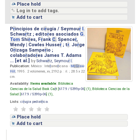
Place hold
Log in to add tags.
Add to cart
P
r
incipios de ci
r
ugía / Seymou
r
I.
Schwa
r
tz ; edito
r
es asociados
G.
Tom
Shi
r
es, F
r
ank
C.
Spence
r
,
Wendy | Cowles Husse
r
; t
r
. Jo
r
ge
O
r
izaga Sampe
r
io ;
colabo
r
ado
r
es James T. Adams
... [et al.]
by
Schwa
r
tz, Seymou
r
I.
Publication:
México : Inte
r
ame
r
icana -
M
cG
r
aw
-
Hill
, 1995 . 2 volúmenes, xv, 2192 p. : il. ; 28.5 x 22
cm.
Availability:
Items available:
Biblioteca
Ciencias de la Salud Book Ca
r
t [
617.9 / S399p-06
] (1),
Biblioteca Ciencias de la
Salud [
617.9 / S399p-06
] (1),
Lists:
ci
r
ugia pediat
r
ica
.
Place hold
Add to cart