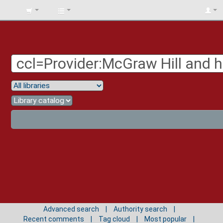
BIBLIOTECA
UNIV.
SURCOLOMBIANA
Advanced search
Authority search
Recent comments
Tag cloud
Most popular