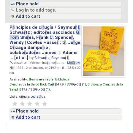
Place hold
Log in to add tags.
Add to cart
P
r
incipios de ci
r
ugía / Seymou
r
I.
Schwa
r
tz ; edito
r
es asociados
G.
Tom
Shi
r
es, F
r
ank
C.
Spence
r
,
Wendy | Cowles Husse
r
; t
r
. Jo
r
ge
O
r
izaga Sampe
r
io ;
colabo
r
ado
r
es James T. Adams
... [et al.]
by
Schwa
r
tz, Seymou
r
I.
Publication:
México : Inte
r
ame
r
icana -
M
cG
r
aw
-
Hill
, 1995 . 2 volúmenes, xv, 2192 p. : il. ; 28.5 x 22
cm.
Availability:
Items available:
Biblioteca
Ciencias de la Salud Book Ca
r
t [
617.9 / S399p-06
] (1),
Biblioteca Ciencias de la
Salud [
617.9 / S399p-06
] (1),
Lists:
ci
r
ugia pediat
r
ica
.
Place hold
Add to cart