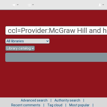
BIBLIOTECA
UNIV.
SURCOLOMBIANA
Advanced search
Authority search
Recent comments
Tag cloud
Most popular