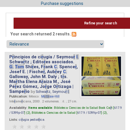
Purchase suggestions
Refine your search
Your search returned 2 results.
P
r
incipios de ci
r
ugía / Seymou
r
I.
Schwa
r
tz ; Edito
r
es asociados.
G.
Tom
Shi
r
es, F
r
ank
C.
Spence
r
,
Josef E. | Fische
r
, Aub
r
ey
C.
Galloway, John M. Daly ; t
r
s.
Ma
r
tha Elena A
r
aiza M., José
Pé
r
ez Gómez, Jo
r
ge O
r
tizaga |
Sampe
r
io
by
Schwa
r
tz, Seymou
r
I.
Publication:
México :
M
cG
r
aw
-
Hill
Inte
r
ame
r
icana, 2000 . 2 volumenes. : il. ; 27 cm.
Availability:
Items available:
Biblioteca Ciencias de la Salud Book Ca
r
t [
617.9
/ S399p-07
] (2),
Biblioteca Ciencias de la Salud [
617.9 / S399p-07
] (2),
Lists:
ci
r
ugia pediat
r
ica
.