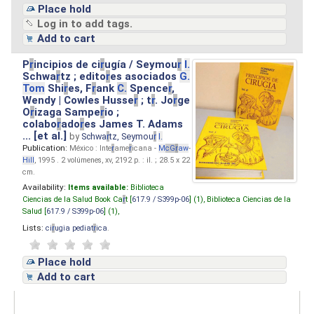
Place hold
Log in to add tags.
Add to cart
P
r
incipios de ci
r
ugía / Seymou
r
I.
Schwa
r
tz ; edito
r
es asociados
G.
Tom
Shi
r
es, F
r
ank
C.
Spence
r
,
Wendy | Cowles Husse
r
; t
r
. Jo
r
ge
O
r
izaga Sampe
r
io ;
colabo
r
ado
r
es James T. Adams
... [et al.]
by
Schwa
r
tz, Seymou
r
I.
Publication:
México : Inte
r
ame
r
icana -
M
cG
r
aw
-
Hill
, 1995 . 2 volúmenes, xv, 2192 p. : il. ; 28.5 x 22
cm.
Availability:
Items available:
Biblioteca
Ciencias de la Salud Book Ca
r
t [
617.9 / S399p-06
] (1),
Biblioteca Ciencias de la
Salud [
617.9 / S399p-06
] (1),
Lists:
ci
r
ugia pediat
r
ica
.
Place hold
Add to cart