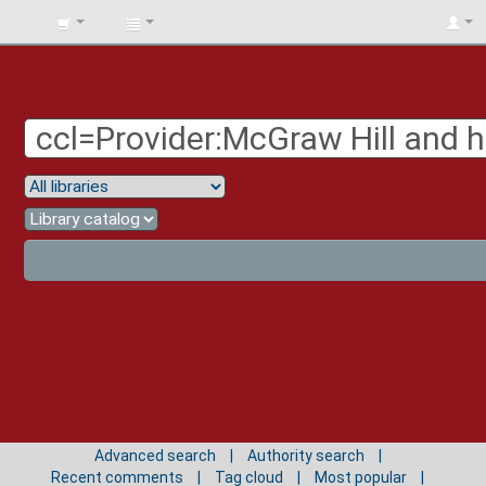
BIBLIOTECA
UNIV.
SURCOLOMBIANA
Advanced search
Authority search
Recent comments
Tag cloud
Most popular