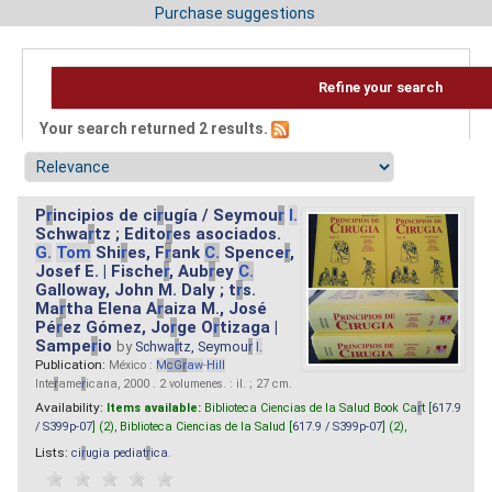
Purchase suggestions
Refine your search
Your search returned 2 results.
P
r
incipios de ci
r
ugía / Seymou
r
I.
Schwa
r
tz ; Edito
r
es asociados.
G.
Tom
Shi
r
es, F
r
ank
C.
Spence
r
,
Josef E. | Fische
r
, Aub
r
ey
C.
Galloway, John M. Daly ; t
r
s.
Ma
r
tha Elena A
r
aiza M., José
Pé
r
ez Gómez, Jo
r
ge O
r
tizaga |
Sampe
r
io
by
Schwa
r
tz, Seymou
r
I.
Publication:
México :
M
cG
r
aw
-
Hill
Inte
r
ame
r
icana, 2000 . 2 volumenes. : il. ; 27 cm.
Availability:
Items available:
Biblioteca Ciencias de la Salud Book Ca
r
t [
617.9
/ S399p-07
] (2),
Biblioteca Ciencias de la Salud [
617.9 / S399p-07
] (2),
Lists:
ci
r
ugia pediat
r
ica
.