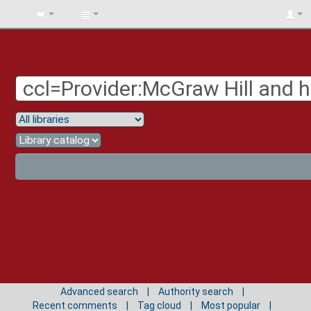
BIBLIOTECA
UNIV.
SURCOLOMBIANA
Advanced search
Authority search
Recent comments
Tag cloud
Most popular