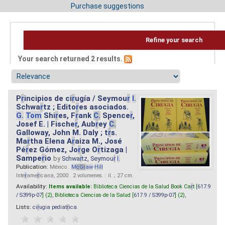
Purchase suggestions
Refine your search
Your search returned 2 results.
P
r
incipios de ci
r
ugía / Seymou
r
I.
Schwa
r
tz ; Edito
r
es asociados.
G.
Tom
Shi
r
es, F
r
ank
C.
Spence
r
,
Josef E. | Fische
r
, Aub
r
ey
C.
Galloway, John M. Daly ; t
r
s.
Ma
r
tha Elena A
r
aiza M., José
Pé
r
ez Gómez, Jo
r
ge O
r
tizaga |
Sampe
r
io
by
Schwa
r
tz, Seymou
r
I.
Publication:
México :
M
cG
r
aw
-
Hill
Inte
r
ame
r
icana, 2000 . 2 volumenes. : il. ; 27 cm.
Availability:
Items available:
Biblioteca Ciencias de la Salud Book Ca
r
t [
617.9
/ S399p-07
] (2),
Biblioteca Ciencias de la Salud [
617.9 / S399p-07
] (2),
Lists:
ci
r
ugia pediat
r
ica
.