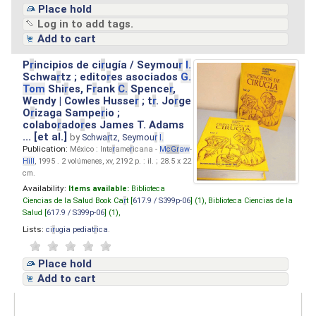
Place hold
Log in to add tags.
Add to cart
P
r
incipios de ci
r
ugía / Seymou
r
I.
Schwa
r
tz ; edito
r
es asociados
G.
Tom
Shi
r
es, F
r
ank
C.
Spence
r
,
Wendy | Cowles Husse
r
; t
r
. Jo
r
ge
O
r
izaga Sampe
r
io ;
colabo
r
ado
r
es James T. Adams
... [et al.]
by
Schwa
r
tz, Seymou
r
I.
Publication:
México : Inte
r
ame
r
icana -
M
cG
r
aw
-
Hill
, 1995 . 2 volúmenes, xv, 2192 p. : il. ; 28.5 x 22
cm.
Availability:
Items available:
Biblioteca
Ciencias de la Salud Book Ca
r
t [
617.9 / S399p-06
] (1),
Biblioteca Ciencias de la
Salud [
617.9 / S399p-06
] (1),
Lists:
ci
r
ugia pediat
r
ica
.
Place hold
Add to cart