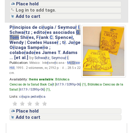
Place hold
Log in to add tags.
Add to cart
P
r
incipios de ci
r
ugía / Seymou
r
I.
Schwa
r
tz ; edito
r
es asociados
G.
Tom
Shi
r
es, F
r
ank
C.
Spence
r
,
Wendy | Cowles Husse
r
; t
r
. Jo
r
ge
O
r
izaga Sampe
r
io ;
colabo
r
ado
r
es James T. Adams
... [et al.]
by
Schwa
r
tz, Seymou
r
I.
Publication:
México : Inte
r
ame
r
icana -
M
cG
r
aw
-
Hill
, 1995 . 2 volúmenes, xv, 2192 p. : il. ; 28.5 x 22
cm.
Availability:
Items available:
Biblioteca
Ciencias de la Salud Book Ca
r
t [
617.9 / S399p-06
] (1),
Biblioteca Ciencias de la
Salud [
617.9 / S399p-06
] (1),
Lists:
ci
r
ugia pediat
r
ica
.
Place hold
Add to cart