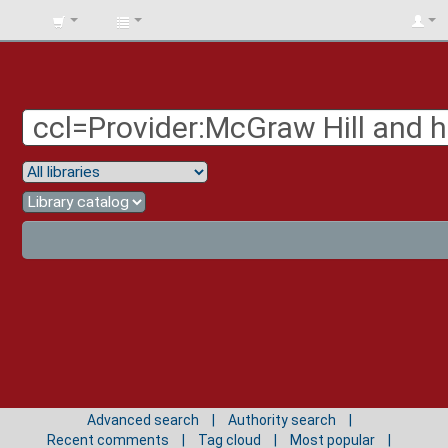
BIBLIOTECA
UNIV.
SURCOLOMBIANA
Advanced search
Authority search
Recent comments
Tag cloud
Most popular