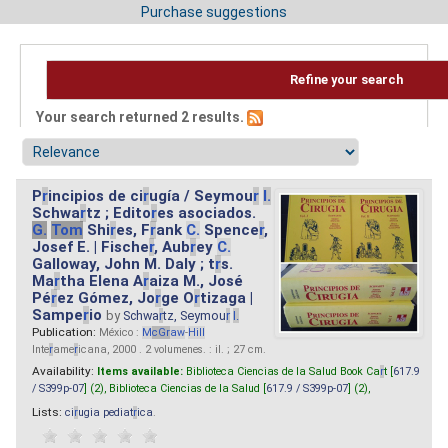
Purchase suggestions
Refine your search
Your search returned 2 results.
P
r
incipios de ci
r
ugía / Seymou
r
I.
Schwa
r
tz ; Edito
r
es asociados.
G.
Tom
Shi
r
es, F
r
ank
C.
Spence
r
,
Josef E. | Fische
r
, Aub
r
ey
C.
Galloway, John M. Daly ; t
r
s.
Ma
r
tha Elena A
r
aiza M., José
Pé
r
ez Gómez, Jo
r
ge O
r
tizaga |
Sampe
r
io
by
Schwa
r
tz, Seymou
r
I.
Publication:
México :
M
cG
r
aw
-
Hill
Inte
r
ame
r
icana, 2000 . 2 volumenes. : il. ; 27 cm.
Availability:
Items available:
Biblioteca Ciencias de la Salud Book Ca
r
t [
617.9
/ S399p-07
] (2),
Biblioteca Ciencias de la Salud [
617.9 / S399p-07
] (2),
Lists:
ci
r
ugia pediat
r
ica
.