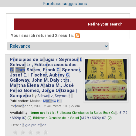
Purchase suggestions
Refine your search
Your search returned 2 results.
P
r
incipios de ci
r
ugía / Seymou
r
I.
Schwa
r
tz ; Edito
r
es asociados.
G.
Tom
Shi
r
es, F
r
ank
C.
Spence
r
,
Josef E. | Fische
r
, Aub
r
ey
C.
Galloway, John M. Daly ; t
r
s.
Ma
r
tha Elena A
r
aiza M., José
Pé
r
ez Gómez, Jo
r
ge O
r
tizaga |
Sampe
r
io
by
Schwa
r
tz, Seymou
r
I.
Publication:
México :
M
cG
r
aw
-
Hill
Inte
r
ame
r
icana, 2000 . 2 volumenes. : il. ; 27 cm.
Availability:
Items available:
Biblioteca Ciencias de la Salud Book Ca
r
t [
617.9
/ S399p-07
] (2),
Biblioteca Ciencias de la Salud [
617.9 / S399p-07
] (2),
Lists:
ci
r
ugia pediat
r
ica
.