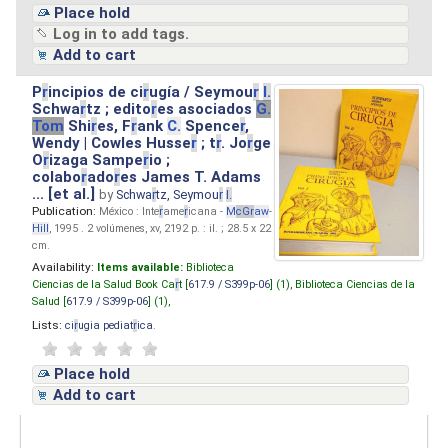
Place hold
Log in to add tags.
Add to cart
P
r
incipios de ci
r
ugía / Seymou
r
I.
Schwa
r
tz ; edito
r
es asociados
G.
Tom
Shi
r
es, F
r
ank
C.
Spence
r
,
Wendy | Cowles Husse
r
; t
r
. Jo
r
ge
O
r
izaga Sampe
r
io ;
colabo
r
ado
r
es James T. Adams
... [et al.]
by
Schwa
r
tz, Seymou
r
I.
Publication:
México : Inte
r
ame
r
icana -
M
cG
r
aw
-
Hill
, 1995 . 2 volúmenes, xv, 2192 p. : il. ; 28.5 x 22
cm.
Availability:
Items available:
Biblioteca
Ciencias de la Salud Book Ca
r
t [
617.9 / S399p-06
] (1),
Biblioteca Ciencias de la
Salud [
617.9 / S399p-06
] (1),
Lists:
ci
r
ugia pediat
r
ica
.
Place hold
Add to cart