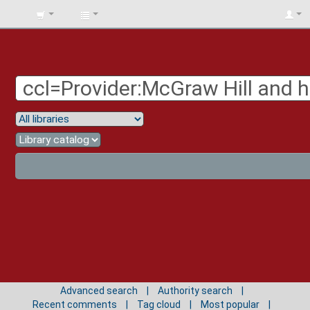
BIBLIOTECA
UNIV.
SURCOLOMBIANA
Advanced search
Authority search
Recent comments
Tag cloud
Most popular