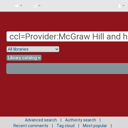
BIBLIOTECA
UNIV.
SURCOLOMBIANA
Advanced search
Authority search
Recent comments
Tag cloud
Most popular