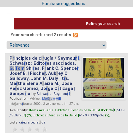
Purchase suggestions
Refine your search
Your search returned 2 results.
P
r
incipios de ci
r
ugía / Seymou
r
I.
Schwa
r
tz ; Edito
r
es asociados.
G.
Tom
Shi
r
es, F
r
ank C. Spence
r
,
Josef E. | Fische
r
, Aub
r
ey C.
Galloway, John M. Daly ; t
r
s.
Ma
r
tha Elena A
r
aiza M., José
Pé
r
ez Gómez, Jo
r
ge O
r
tizaga |
Sampe
r
io
by
Schwa
r
tz, Seymou
r
I.
Publication:
México :
M
cG
r
aw
-
Hill
Inte
r
ame
r
icana, 2000 . 2 volumenes. : il. ; 27 cm.
Availability:
Items available:
Biblioteca Ciencias de la Salud Book Ca
r
t [
617.9
/ S399p-07
] (2),
Biblioteca Ciencias de la Salud [
617.9 / S399p-07
] (2),
Lists:
ci
r
ugia pediat
r
ica
.