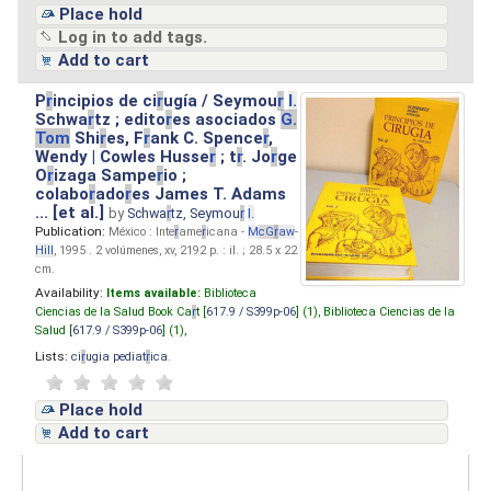
Place hold
Log in to add tags.
Add to cart
P
r
incipios de ci
r
ugía / Seymou
r
I.
Schwa
r
tz ; edito
r
es asociados
G.
Tom
Shi
r
es, F
r
ank C. Spence
r
,
Wendy | Cowles Husse
r
; t
r
. Jo
r
ge
O
r
izaga Sampe
r
io ;
colabo
r
ado
r
es James T. Adams
... [et al.]
by
Schwa
r
tz, Seymou
r
I.
Publication:
México : Inte
r
ame
r
icana -
M
cG
r
aw
-
Hill
, 1995 . 2 volúmenes, xv, 2192 p. : il. ; 28.5 x 22
cm.
Availability:
Items available:
Biblioteca
Ciencias de la Salud Book Ca
r
t [
617.9 / S399p-06
] (1),
Biblioteca Ciencias de la
Salud [
617.9 / S399p-06
] (1),
Lists:
ci
r
ugia pediat
r
ica
.
Place hold
Add to cart