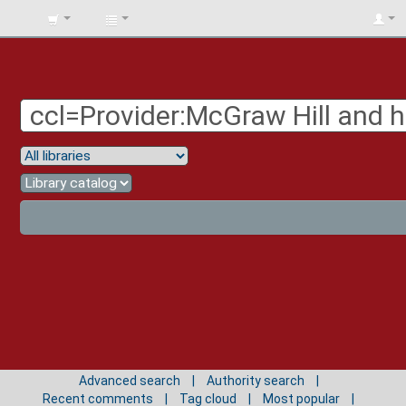
BIBLIOTECA
UNIV.
SURCOLOMBIANA
Advanced search
Authority search
Recent comments
Tag cloud
Most popular