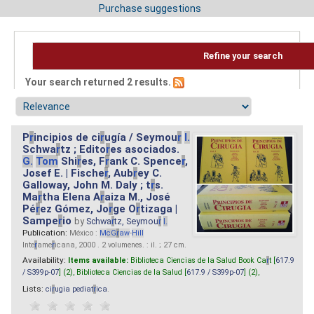
Purchase suggestions
Refine your search
Your search returned 2 results.
P
r
incipios de ci
r
ugía / Seymou
r
I.
Schwa
r
tz ; Edito
r
es asociados.
G.
Tom
Shi
r
es, F
r
ank C. Spence
r
,
Josef E. | Fische
r
, Aub
r
ey C.
Galloway, John M. Daly ; t
r
s.
Ma
r
tha Elena A
r
aiza M., José
Pé
r
ez Gómez, Jo
r
ge O
r
tizaga |
Sampe
r
io
by
Schwa
r
tz, Seymou
r
I.
Publication:
México :
M
cG
r
aw
-
Hill
Inte
r
ame
r
icana, 2000 . 2 volumenes. : il. ; 27 cm.
Availability:
Items available:
Biblioteca Ciencias de la Salud Book Ca
r
t [
617.9
/ S399p-07
] (2),
Biblioteca Ciencias de la Salud [
617.9 / S399p-07
] (2),
Lists:
ci
r
ugia pediat
r
ica
.