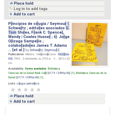
Place hold
Log in to add tags.
Add to cart
P
r
incipios de ci
r
ugía / Seymou
r
I.
Schwa
r
tz ; edito
r
es asociados
G.
Tom
Shi
r
es, F
r
ank C. Spence
r
,
Wendy | Cowles Husse
r
; t
r
. Jo
r
ge
O
r
izaga Sampe
r
io ;
colabo
r
ado
r
es James T. Adams
... [et al.]
by
Schwa
r
tz, Seymou
r
I.
Publication:
México : Inte
r
ame
r
icana -
M
cG
r
aw
-
Hill
, 1995 . 2 volúmenes, xv, 2192 p. : il. ; 28.5 x 22
cm.
Availability:
Items available:
Biblioteca
Ciencias de la Salud Book Ca
r
t [
617.9 / S399p-06
] (1),
Biblioteca Ciencias de la
Salud [
617.9 / S399p-06
] (1),
Lists:
ci
r
ugia pediat
r
ica
.
Place hold
Add to cart