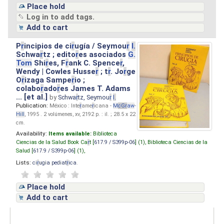
Place hold
Log in to add tags.
Add to cart
P
r
incipios de ci
r
ugía / Seymou
r
I.
Schwa
r
tz ; edito
r
es asociados
G.
Tom
Shi
r
es, F
r
ank C. Spence
r
,
Wendy | Cowles Husse
r
; t
r
. Jo
r
ge
O
r
izaga Sampe
r
io ;
colabo
r
ado
r
es James T. Adams
... [et al.]
by
Schwa
r
tz, Seymou
r
I.
Publication:
México : Inte
r
ame
r
icana -
M
cG
r
aw
-
Hill
, 1995 . 2 volúmenes, xv, 2192 p. : il. ; 28.5 x 22
cm.
Availability:
Items available:
Biblioteca
Ciencias de la Salud Book Ca
r
t [
617.9 / S399p-06
] (1),
Biblioteca Ciencias de la
Salud [
617.9 / S399p-06
] (1),
Lists:
ci
r
ugia pediat
r
ica
.
Place hold
Add to cart