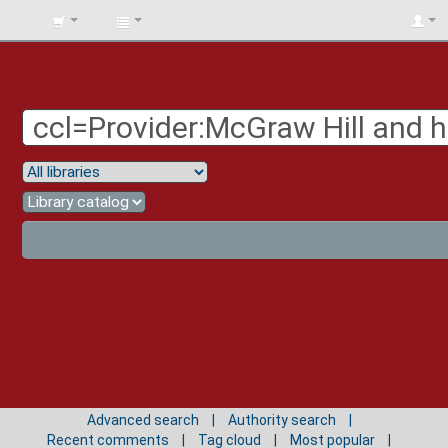
BIBLIOTECA
UNIV.
SURCOLOMBIANA
Advanced search
Authority search
Recent comments
Tag cloud
Most popular