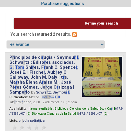
Purchase suggestions
Refine your search
Your search returned 2 results.
P
r
incipios de ci
r
ugía / Seymou
r
I.
Schwa
r
tz ; Edito
r
es asociados.
G.
Tom
Shi
r
es, F
r
ank C. Spence
r
,
Josef E. | Fische
r
, Aub
r
ey C.
Galloway, John M. Daly ; t
r
s.
Ma
r
tha Elena A
r
aiza M., José
Pé
r
ez Gómez, Jo
r
ge O
r
tizaga |
Sampe
r
io
by
Schwa
r
tz, Seymou
r
I.
Publication:
México :
M
cG
r
aw
-
Hill
Inte
r
ame
r
icana, 2000 . 2 volumenes. : il. ; 27 cm.
Availability:
Items available:
Biblioteca Ciencias de la Salud Book Ca
r
t [
617.9
/ S399p-07
] (2),
Biblioteca Ciencias de la Salud [
617.9 / S399p-07
] (2),
Lists:
ci
r
ugia pediat
r
ica
.