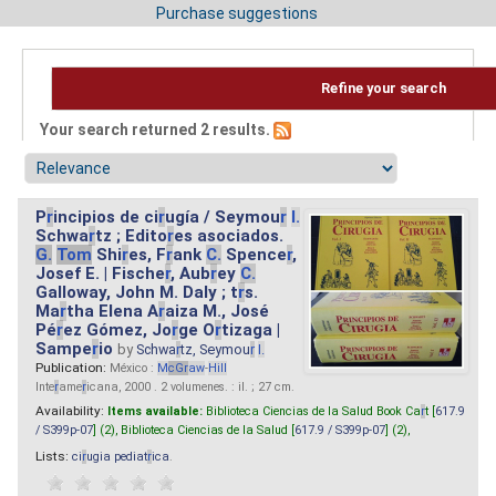
Purchase suggestions
Refine your search
Your search returned 2 results.
P
r
incipios de ci
r
ugía / Seymou
r
I.
Schwa
r
tz ; Edito
r
es asociados.
G.
Tom
Shi
r
es, F
r
ank
C.
Spence
r
,
Josef E. | Fische
r
, Aub
r
ey
C.
Galloway, John M. Daly ; t
r
s.
Ma
r
tha Elena A
r
aiza M., José
Pé
r
ez Gómez, Jo
r
ge O
r
tizaga |
Sampe
r
io
by
Schwa
r
tz, Seymou
r
I.
Publication:
México :
M
cG
r
aw
-
Hill
Inte
r
ame
r
icana, 2000 . 2 volumenes. : il. ; 27 cm.
Availability:
Items available:
Biblioteca Ciencias de la Salud Book Ca
r
t [
617.9
/ S399p-07
] (2),
Biblioteca Ciencias de la Salud [
617.9 / S399p-07
] (2),
Lists:
ci
r
ugia pediat
r
ica
.