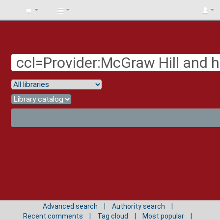
BIBLIOTECA
UNIV.
SURCOLOMBIANA
Advanced search
Authority search
Recent comments
Tag cloud
Most popular