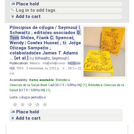
Place hold
Log in to add tags.
Add to cart
P
r
incipios de ci
r
ugía / Seymou
r
I.
Schwa
r
tz ; edito
r
es asociados
G.
Tom
Shi
r
es, F
r
ank
C.
Spence
r
,
Wendy | Cowles Husse
r
; t
r
. Jo
r
ge
O
r
izaga Sampe
r
io ;
colabo
r
ado
r
es James T. Adams
... [et al.]
by
Schwa
r
tz, Seymou
r
I.
Publication:
México : Inte
r
ame
r
icana -
M
cG
r
aw
-
Hill
, 1995 . 2 volúmenes, xv, 2192 p. : il. ; 28.5 x 22
cm.
Availability:
Items available:
Biblioteca
Ciencias de la Salud Book Ca
r
t [
617.9 / S399p-06
] (1),
Biblioteca Ciencias de la
Salud [
617.9 / S399p-06
] (1),
Lists:
ci
r
ugia pediat
r
ica
.
Place hold
Add to cart