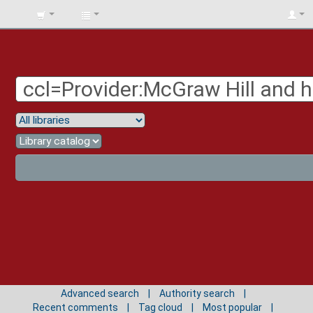
BIBLIOTECA
UNIV.
SURCOLOMBIANA
Advanced search
Authority search
Recent comments
Tag cloud
Most popular