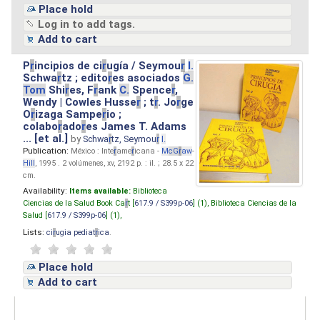
Place hold
Log in to add tags.
Add to cart
P
r
incipios de ci
r
ugía / Seymou
r
I.
Schwa
r
tz ; edito
r
es asociados
G.
Tom
Shi
r
es, F
r
ank
C.
Spence
r
,
Wendy | Cowles Husse
r
; t
r
. Jo
r
ge
O
r
izaga Sampe
r
io ;
colabo
r
ado
r
es James T. Adams
... [et al.]
by
Schwa
r
tz, Seymou
r
I.
Publication:
México : Inte
r
ame
r
icana -
M
cG
r
aw
-
Hill
, 1995 . 2 volúmenes, xv, 2192 p. : il. ; 28.5 x 22
cm.
Availability:
Items available:
Biblioteca
Ciencias de la Salud Book Ca
r
t [
617.9 / S399p-06
] (1),
Biblioteca Ciencias de la
Salud [
617.9 / S399p-06
] (1),
Lists:
ci
r
ugia pediat
r
ica
.
Place hold
Add to cart