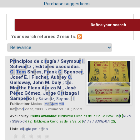
Purchase suggestions
Refine your search
Your search returned 2 results.
P
r
incipios de ci
r
ugía / Seymou
r
I.
Schwa
r
tz ; Edito
r
es asociados.
G.
Tom
Shi
r
es, F
r
ank
C.
Spence
r
,
Josef E. | Fische
r
, Aub
r
ey
C.
Galloway, John M. Daly ; t
r
s.
Ma
r
tha Elena A
r
aiza M., José
Pé
r
ez Gómez, Jo
r
ge O
r
tizaga |
Sampe
r
io
by
Schwa
r
tz, Seymou
r
I.
Publication:
México :
M
cG
r
aw
-
Hill
Inte
r
ame
r
icana, 2000 . 2 volumenes. : il. ; 27 cm.
Availability:
Items available:
Biblioteca Ciencias de la Salud Book Ca
r
t [
617.9
/ S399p-07
] (2),
Biblioteca Ciencias de la Salud [
617.9 / S399p-07
] (2),
Lists:
ci
r
ugia pediat
r
ica
.