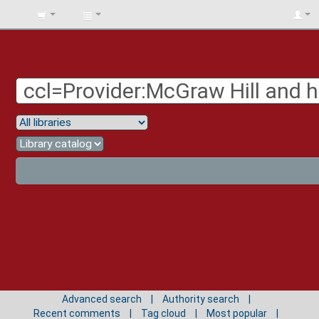
BIBLIOTECA
UNIV.
SURCOLOMBIANA
Advanced search
Authority search
Recent comments
Tag cloud
Most popular