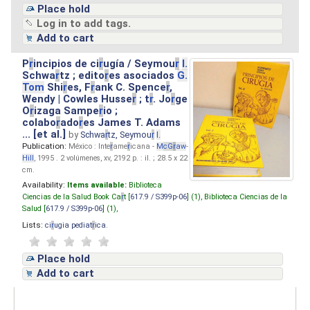
Place hold
Log in to add tags.
Add to cart
P
r
incipios de ci
r
ugía / Seymou
r
I.
Schwa
r
tz ; edito
r
es asociados
G.
Tom
Shi
r
es, F
r
ank C. Spence
r
,
Wendy | Cowles Husse
r
; t
r
. Jo
r
ge
O
r
izaga Sampe
r
io ;
colabo
r
ado
r
es James T. Adams
... [et al.]
by
Schwa
r
tz, Seymou
r
I.
Publication:
México : Inte
r
ame
r
icana -
M
cG
r
aw
-
Hill
, 1995 . 2 volúmenes, xv, 2192 p. : il. ; 28.5 x 22
cm.
Availability:
Items available:
Biblioteca
Ciencias de la Salud Book Ca
r
t [
617.9 / S399p-06
] (1),
Biblioteca Ciencias de la
Salud [
617.9 / S399p-06
] (1),
Lists:
ci
r
ugia pediat
r
ica
.
Place hold
Add to cart