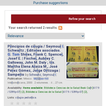
Purchase suggestions
Refine your search
Your search returned 2 results.
P
r
incipios de ci
r
ugía / Seymou
r
I.
Schwa
r
tz ; Edito
r
es asociados.
G.
Tom
Shi
r
es, F
r
ank C. Spence
r
,
Josef E. | Fische
r
, Aub
r
ey C.
Galloway, John M. Daly ; t
r
s.
Ma
r
tha Elena A
r
aiza M., José
Pé
r
ez Gómez, Jo
r
ge O
r
tizaga |
Sampe
r
io
by
Schwa
r
tz, Seymou
r
I.
Publication:
México :
M
cG
r
aw
-
Hill
Inte
r
ame
r
icana, 2000 . 2 volumenes. : il. ; 27 cm.
Availability:
Items available:
Biblioteca Ciencias de la Salud Book Ca
r
t [
617.9
/ S399p-07
] (2),
Biblioteca Ciencias de la Salud [
617.9 / S399p-07
] (2),
Lists:
ci
r
ugia pediat
r
ica
.