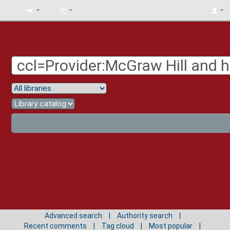
BIBLIOTECA
UNIV.
SURCOLOMBIANA
Advanced search
Authority search
Recent comments
Tag cloud
Most popular