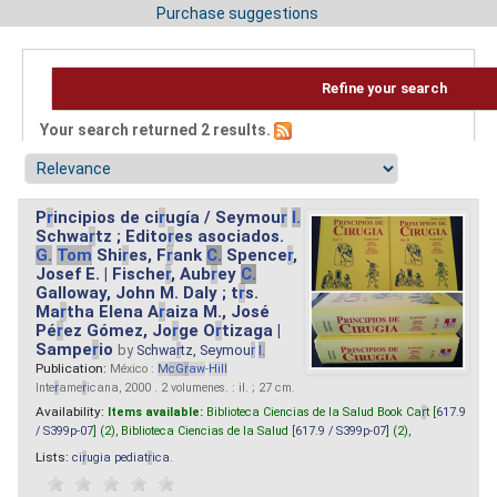
Purchase suggestions
Refine your search
Your search returned 2 results.
P
r
incipios de ci
r
ugía / Seymou
r
I.
Schwa
r
tz ; Edito
r
es asociados.
G.
Tom
Shi
r
es, F
r
ank
C.
Spence
r
,
Josef E. | Fische
r
, Aub
r
ey
C.
Galloway, John M. Daly ; t
r
s.
Ma
r
tha Elena A
r
aiza M., José
Pé
r
ez Gómez, Jo
r
ge O
r
tizaga |
Sampe
r
io
by
Schwa
r
tz, Seymou
r
I.
Publication:
México :
M
cG
r
aw
-
Hill
Inte
r
ame
r
icana, 2000 . 2 volumenes. : il. ; 27 cm.
Availability:
Items available:
Biblioteca Ciencias de la Salud Book Ca
r
t [
617.9
/ S399p-07
] (2),
Biblioteca Ciencias de la Salud [
617.9 / S399p-07
] (2),
Lists:
ci
r
ugia pediat
r
ica
.