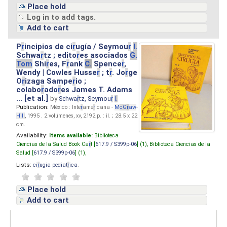
Place hold
Log in to add tags.
Add to cart
P
r
incipios de ci
r
ugía / Seymou
r
I.
Schwa
r
tz ; edito
r
es asociados
G.
Tom
Shi
r
es, F
r
ank
C.
Spence
r
,
Wendy | Cowles Husse
r
; t
r
. Jo
r
ge
O
r
izaga Sampe
r
io ;
colabo
r
ado
r
es James T. Adams
... [et al.]
by
Schwa
r
tz, Seymou
r
I.
Publication:
México : Inte
r
ame
r
icana -
M
cG
r
aw
-
Hill
, 1995 . 2 volúmenes, xv, 2192 p. : il. ; 28.5 x 22
cm.
Availability:
Items available:
Biblioteca
Ciencias de la Salud Book Ca
r
t [
617.9 / S399p-06
] (1),
Biblioteca Ciencias de la
Salud [
617.9 / S399p-06
] (1),
Lists:
ci
r
ugia pediat
r
ica
.
Place hold
Add to cart