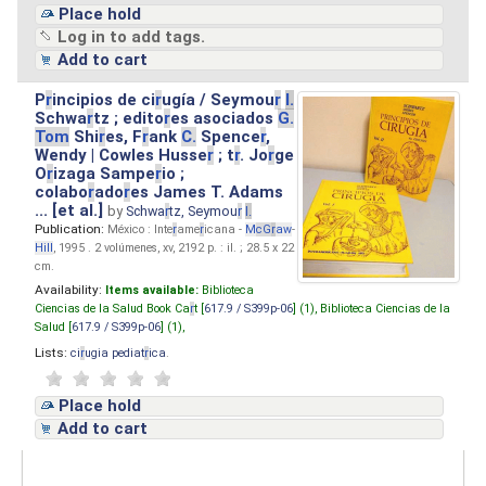
Place hold
Log in to add tags.
Add to cart
P
r
incipios de ci
r
ugía / Seymou
r
I.
Schwa
r
tz ; edito
r
es asociados
G.
Tom
Shi
r
es, F
r
ank
C.
Spence
r
,
Wendy | Cowles Husse
r
; t
r
. Jo
r
ge
O
r
izaga Sampe
r
io ;
colabo
r
ado
r
es James T. Adams
... [et al.]
by
Schwa
r
tz, Seymou
r
I.
Publication:
México : Inte
r
ame
r
icana -
M
cG
r
aw
-
Hill
, 1995 . 2 volúmenes, xv, 2192 p. : il. ; 28.5 x 22
cm.
Availability:
Items available:
Biblioteca
Ciencias de la Salud Book Ca
r
t [
617.9 / S399p-06
] (1),
Biblioteca Ciencias de la
Salud [
617.9 / S399p-06
] (1),
Lists:
ci
r
ugia pediat
r
ica
.
Place hold
Add to cart