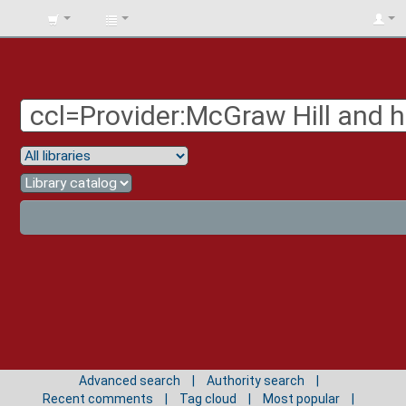
BIBLIOTECA
UNIV.
SURCOLOMBIANA
Advanced search
Authority search
Recent comments
Tag cloud
Most popular