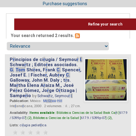
Purchase suggestions
Refine your search
Your search returned 2 results.
P
r
incipios de ci
r
ugía / Seymou
r
I.
Schwa
r
tz ; Edito
r
es asociados.
G.
Tom
Shi
r
es, F
r
ank
C.
Spence
r
,
Josef E. | Fische
r
, Aub
r
ey
C.
Galloway, John M. Daly ; t
r
s.
Ma
r
tha Elena A
r
aiza M., José
Pé
r
ez Gómez, Jo
r
ge O
r
tizaga |
Sampe
r
io
by
Schwa
r
tz, Seymou
r
I.
Publication:
México :
M
cG
r
aw
-
Hill
Inte
r
ame
r
icana, 2000 . 2 volumenes. : il. ; 27 cm.
Availability:
Items available:
Biblioteca Ciencias de la Salud Book Ca
r
t [
617.9
/ S399p-07
] (2),
Biblioteca Ciencias de la Salud [
617.9 / S399p-07
] (2),
Lists:
ci
r
ugia pediat
r
ica
.