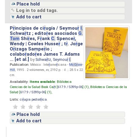
Place hold
Log in to add tags.
Add to cart
P
r
incipios de ci
r
ugía / Seymou
r
I.
Schwa
r
tz ; edito
r
es asociados
G.
Tom
Shi
r
es, F
r
ank
C.
Spence
r
,
Wendy | Cowles Husse
r
; t
r
. Jo
r
ge
O
r
izaga Sampe
r
io ;
colabo
r
ado
r
es James T. Adams
... [et al.]
by
Schwa
r
tz, Seymou
r
I.
Publication:
México : Inte
r
ame
r
icana -
M
cG
r
aw
-
Hill
, 1995 . 2 volúmenes, xv, 2192 p. : il. ; 28.5 x 22
cm.
Availability:
Items available:
Biblioteca
Ciencias de la Salud Book Ca
r
t [
617.9 / S399p-06
] (1),
Biblioteca Ciencias de la
Salud [
617.9 / S399p-06
] (1),
Lists:
ci
r
ugia pediat
r
ica
.
Place hold
Add to cart