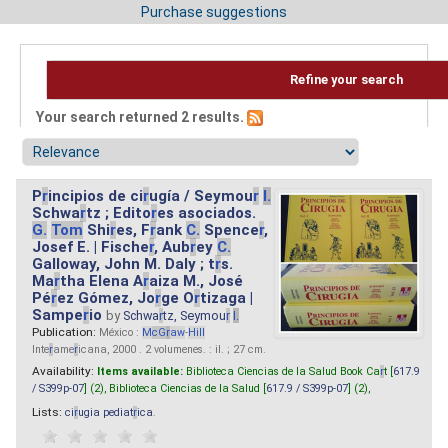
Purchase suggestions
Refine your search
Your search returned 2 results.
P
r
incipios de ci
r
ugía / Seymou
r
I.
Schwa
r
tz ; Edito
r
es asociados.
G.
Tom
Shi
r
es, F
r
ank
C.
Spence
r
,
Josef E. | Fische
r
, Aub
r
ey
C.
Galloway, John M. Daly ; t
r
s.
Ma
r
tha Elena A
r
aiza M., José
Pé
r
ez Gómez, Jo
r
ge O
r
tizaga |
Sampe
r
io
by
Schwa
r
tz, Seymou
r
I.
Publication:
México :
M
cG
r
aw
-
Hill
Inte
r
ame
r
icana, 2000 . 2 volumenes. : il. ; 27 cm.
Availability:
Items available:
Biblioteca Ciencias de la Salud Book Ca
r
t [
617.9
/ S399p-07
] (2),
Biblioteca Ciencias de la Salud [
617.9 / S399p-07
] (2),
Lists:
ci
r
ugia pediat
r
ica
.