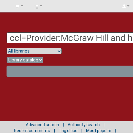
BIBLIOTECA
UNIV.
SURCOLOMBIANA
Advanced search
Authority search
Recent comments
Tag cloud
Most popular