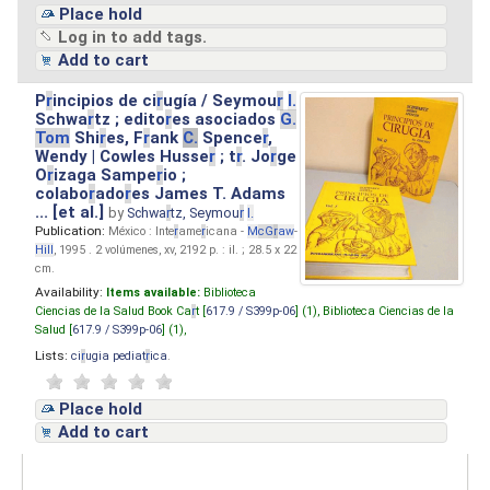
Place hold
Log in to add tags.
Add to cart
P
r
incipios de ci
r
ugía / Seymou
r
I.
Schwa
r
tz ; edito
r
es asociados
G.
Tom
Shi
r
es, F
r
ank
C.
Spence
r
,
Wendy | Cowles Husse
r
; t
r
. Jo
r
ge
O
r
izaga Sampe
r
io ;
colabo
r
ado
r
es James T. Adams
... [et al.]
by
Schwa
r
tz, Seymou
r
I.
Publication:
México : Inte
r
ame
r
icana -
M
cG
r
aw
-
Hill
, 1995 . 2 volúmenes, xv, 2192 p. : il. ; 28.5 x 22
cm.
Availability:
Items available:
Biblioteca
Ciencias de la Salud Book Ca
r
t [
617.9 / S399p-06
] (1),
Biblioteca Ciencias de la
Salud [
617.9 / S399p-06
] (1),
Lists:
ci
r
ugia pediat
r
ica
.
Place hold
Add to cart