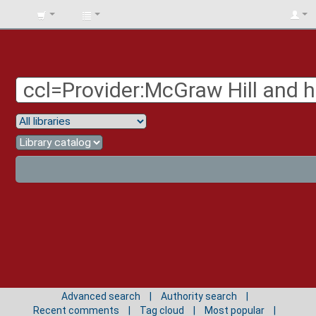
BIBLIOTECA
UNIV.
SURCOLOMBIANA
Advanced search
Authority search
Recent comments
Tag cloud
Most popular