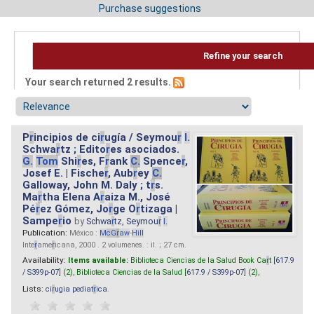
Purchase suggestions
Refine your search
Your search returned 2 results.
P
r
incipios de ci
r
ugía / Seymou
r
I.
Schwa
r
tz ; Edito
r
es asociados.
G.
Tom
Shi
r
es, F
r
ank
C.
Spence
r
,
Josef E. | Fische
r
, Aub
r
ey
C.
Galloway, John M. Daly ; t
r
s.
Ma
r
tha Elena A
r
aiza M., José
Pé
r
ez Gómez, Jo
r
ge O
r
tizaga |
Sampe
r
io
by
Schwa
r
tz, Seymou
r
I.
Publication:
México :
M
cG
r
aw
-
Hill
Inte
r
ame
r
icana, 2000 . 2 volumenes. : il. ; 27 cm.
Availability:
Items available:
Biblioteca Ciencias de la Salud Book Ca
r
t [
617.9
/ S399p-07
] (2),
Biblioteca Ciencias de la Salud [
617.9 / S399p-07
] (2),
Lists:
ci
r
ugia pediat
r
ica
.