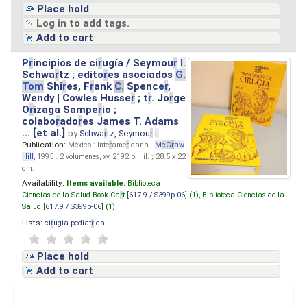
Place hold
Log in to add tags.
Add to cart
P
r
incipios de ci
r
ugía / Seymou
r
I.
Schwa
r
tz ; edito
r
es asociados
G.
Tom
Shi
r
es, F
r
ank
C.
Spence
r
,
Wendy | Cowles Husse
r
; t
r
. Jo
r
ge
O
r
izaga Sampe
r
io ;
colabo
r
ado
r
es James T. Adams
... [et al.]
by
Schwa
r
tz, Seymou
r
I.
Publication:
México : Inte
r
ame
r
icana -
M
cG
r
aw
-
Hill
, 1995 . 2 volúmenes, xv, 2192 p. : il. ; 28.5 x 22
cm.
Availability:
Items available:
Biblioteca
Ciencias de la Salud Book Ca
r
t [
617.9 / S399p-06
] (1),
Biblioteca Ciencias de la
Salud [
617.9 / S399p-06
] (1),
Lists:
ci
r
ugia pediat
r
ica
.
Place hold
Add to cart