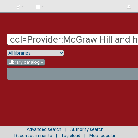
BIBLIOTECA
UNIV.
SURCOLOMBIANA
Advanced search
Authority search
Recent comments
Tag cloud
Most popular