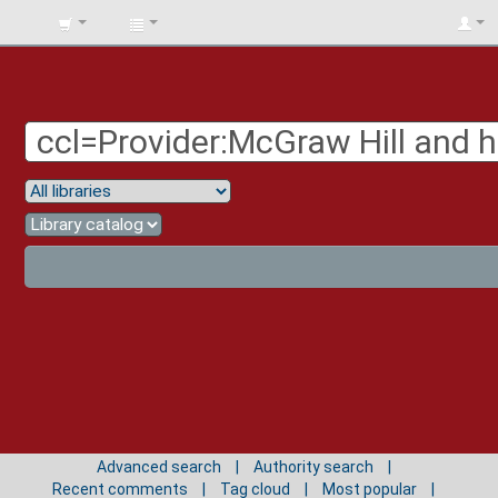
BIBLIOTECA
UNIV.
SURCOLOMBIANA
Advanced search
Authority search
Recent comments
Tag cloud
Most popular