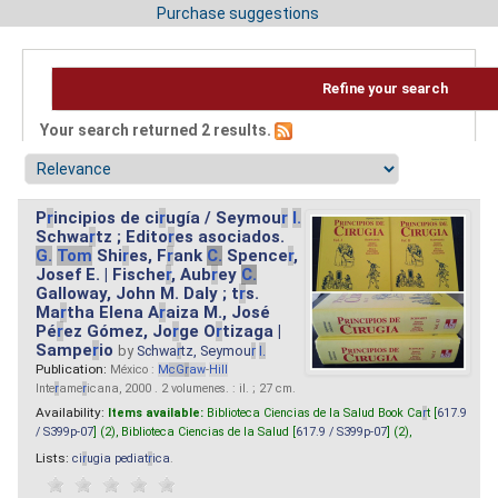
Purchase suggestions
Refine your search
Your search returned 2 results.
P
r
incipios de ci
r
ugía / Seymou
r
I.
Schwa
r
tz ; Edito
r
es asociados.
G.
Tom
Shi
r
es, F
r
ank
C.
Spence
r
,
Josef E. | Fische
r
, Aub
r
ey
C.
Galloway, John M. Daly ; t
r
s.
Ma
r
tha Elena A
r
aiza M., José
Pé
r
ez Gómez, Jo
r
ge O
r
tizaga |
Sampe
r
io
by
Schwa
r
tz, Seymou
r
I.
Publication:
México :
M
cG
r
aw
-
Hill
Inte
r
ame
r
icana, 2000 . 2 volumenes. : il. ; 27 cm.
Availability:
Items available:
Biblioteca Ciencias de la Salud Book Ca
r
t [
617.9
/ S399p-07
] (2),
Biblioteca Ciencias de la Salud [
617.9 / S399p-07
] (2),
Lists:
ci
r
ugia pediat
r
ica
.