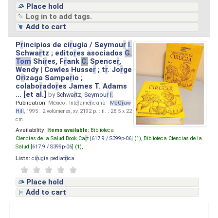
Place hold
Log in to add tags.
Add to cart
P
r
incipios de ci
r
ugía / Seymou
r
I.
Schwa
r
tz ; edito
r
es asociados
G.
Tom
Shi
r
es, F
r
ank
C.
Spence
r
,
Wendy | Cowles Husse
r
; t
r
. Jo
r
ge
O
r
izaga Sampe
r
io ;
colabo
r
ado
r
es James T. Adams
... [et al.]
by
Schwa
r
tz, Seymou
r
I.
Publication:
México : Inte
r
ame
r
icana -
M
cG
r
aw
-
Hill
, 1995 . 2 volúmenes, xv, 2192 p. : il. ; 28.5 x 22
cm.
Availability:
Items available:
Biblioteca
Ciencias de la Salud Book Ca
r
t [
617.9 / S399p-06
] (1),
Biblioteca Ciencias de la
Salud [
617.9 / S399p-06
] (1),
Lists:
ci
r
ugia pediat
r
ica
.
Place hold
Add to cart