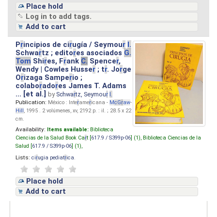
Place hold
Log in to add tags.
Add to cart
P
r
incipios de ci
r
ugía / Seymou
r
I.
Schwa
r
tz ; edito
r
es asociados
G.
Tom
Shi
r
es, F
r
ank
C.
Spence
r
,
Wendy | Cowles Husse
r
; t
r
. Jo
r
ge
O
r
izaga Sampe
r
io ;
colabo
r
ado
r
es James T. Adams
... [et al.]
by
Schwa
r
tz, Seymou
r
I.
Publication:
México : Inte
r
ame
r
icana -
M
cG
r
aw
-
Hill
, 1995 . 2 volúmenes, xv, 2192 p. : il. ; 28.5 x 22
cm.
Availability:
Items available:
Biblioteca
Ciencias de la Salud Book Ca
r
t [
617.9 / S399p-06
] (1),
Biblioteca Ciencias de la
Salud [
617.9 / S399p-06
] (1),
Lists:
ci
r
ugia pediat
r
ica
.
Place hold
Add to cart