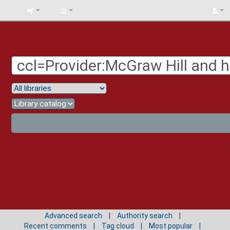
BIBLIOTECA
UNIV.
SURCOLOMBIANA
Advanced search
Authority search
Recent comments
Tag cloud
Most popular