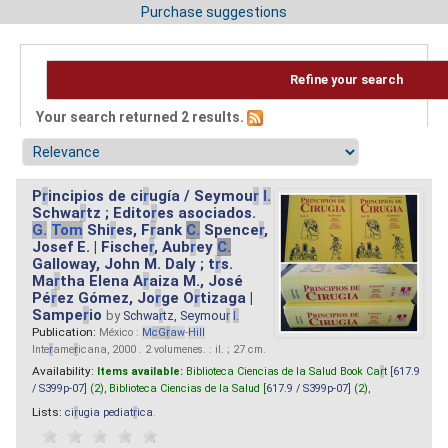
Purchase suggestions
Refine your search
Your search returned 2 results.
P
r
incipios de ci
r
ugía / Seymou
r
I.
Schwa
r
tz ; Edito
r
es asociados.
G.
Tom
Shi
r
es, F
r
ank
C.
Spence
r
,
Josef E. | Fische
r
, Aub
r
ey
C.
Galloway, John M. Daly ; t
r
s.
Ma
r
tha Elena A
r
aiza M., José
Pé
r
ez Gómez, Jo
r
ge O
r
tizaga |
Sampe
r
io
by
Schwa
r
tz, Seymou
r
I.
Publication:
México :
M
cG
r
aw
-
Hill
Inte
r
ame
r
icana, 2000 . 2 volumenes. : il. ; 27 cm.
Availability:
Items available:
Biblioteca Ciencias de la Salud Book Ca
r
t [
617.9
/ S399p-07
] (2),
Biblioteca Ciencias de la Salud [
617.9 / S399p-07
] (2),
Lists:
ci
r
ugia pediat
r
ica
.