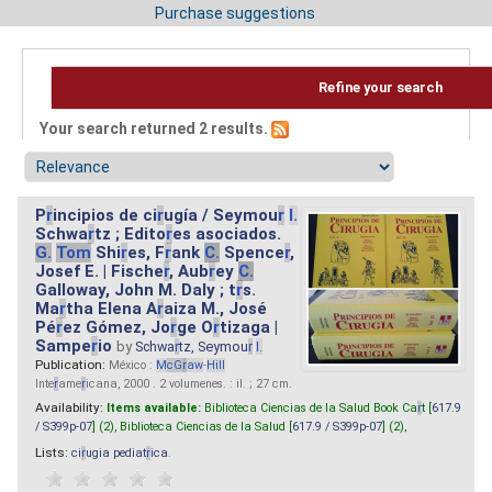
Purchase suggestions
Refine your search
Your search returned 2 results.
P
r
incipios de ci
r
ugía / Seymou
r
I.
Schwa
r
tz ; Edito
r
es asociados.
G.
Tom
Shi
r
es, F
r
ank
C.
Spence
r
,
Josef E. | Fische
r
, Aub
r
ey
C.
Galloway, John M. Daly ; t
r
s.
Ma
r
tha Elena A
r
aiza M., José
Pé
r
ez Gómez, Jo
r
ge O
r
tizaga |
Sampe
r
io
by
Schwa
r
tz, Seymou
r
I.
Publication:
México :
M
cG
r
aw
-
Hill
Inte
r
ame
r
icana, 2000 . 2 volumenes. : il. ; 27 cm.
Availability:
Items available:
Biblioteca Ciencias de la Salud Book Ca
r
t [
617.9
/ S399p-07
] (2),
Biblioteca Ciencias de la Salud [
617.9 / S399p-07
] (2),
Lists:
ci
r
ugia pediat
r
ica
.