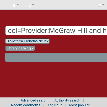
BIBLIOTECA
UNIV.
SURCOLOMBIANA
Advanced search
Authority search
Recent comments
Tag cloud
Most popular