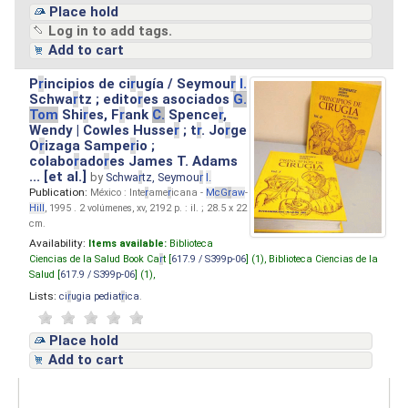
Place hold
Log in to add tags.
Add to cart
P
r
incipios de ci
r
ugía / Seymou
r
I.
Schwa
r
tz ; edito
r
es asociados
G.
Tom
Shi
r
es, F
r
ank
C.
Spence
r
,
Wendy | Cowles Husse
r
; t
r
. Jo
r
ge
O
r
izaga Sampe
r
io ;
colabo
r
ado
r
es James T. Adams
... [et al.]
by
Schwa
r
tz, Seymou
r
I.
Publication:
México : Inte
r
ame
r
icana -
M
cG
r
aw
-
Hill
, 1995 . 2 volúmenes, xv, 2192 p. : il. ; 28.5 x 22
cm.
Availability:
Items available:
Biblioteca
Ciencias de la Salud Book Ca
r
t [
617.9 / S399p-06
] (1),
Biblioteca Ciencias de la
Salud [
617.9 / S399p-06
] (1),
Lists:
ci
r
ugia pediat
r
ica
.
Place hold
Add to cart