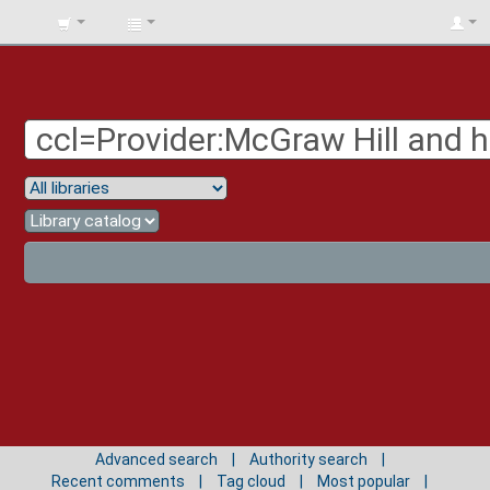
BIBLIOTECA
UNIV.
SURCOLOMBIANA
Advanced search
Authority search
Recent comments
Tag cloud
Most popular