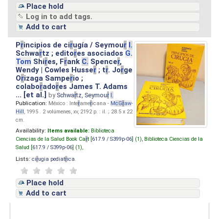
Place hold
Log in to add tags.
Add to cart
P
r
incipios de ci
r
ugía / Seymou
r
I.
Schwa
r
tz ; edito
r
es asociados
G.
Tom
Shi
r
es, F
r
ank
C.
Spence
r
,
Wendy | Cowles Husse
r
; t
r
. Jo
r
ge
O
r
izaga Sampe
r
io ;
colabo
r
ado
r
es James T. Adams
... [et al.]
by
Schwa
r
tz, Seymou
r
I.
Publication:
México : Inte
r
ame
r
icana -
M
cG
r
aw
-
Hill
, 1995 . 2 volúmenes, xv, 2192 p. : il. ; 28.5 x 22
cm.
Availability:
Items available:
Biblioteca
Ciencias de la Salud Book Ca
r
t [
617.9 / S399p-06
] (1),
Biblioteca Ciencias de la
Salud [
617.9 / S399p-06
] (1),
Lists:
ci
r
ugia pediat
r
ica
.
Place hold
Add to cart