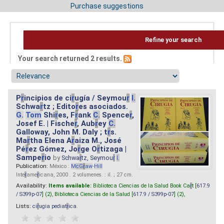
Purchase suggestions
Refine your search
Your search returned 2 results.
P
r
incipios de ci
r
ugía / Seymou
r
I.
Schwa
r
tz ; Edito
r
es asociados.
G.
Tom
Shi
r
es, F
r
ank
C.
Spence
r
,
Josef E. | Fische
r
, Aub
r
ey
C.
Galloway, John M. Daly ; t
r
s.
Ma
r
tha Elena A
r
aiza M., José
Pé
r
ez Gómez, Jo
r
ge O
r
tizaga |
Sampe
r
io
by
Schwa
r
tz, Seymou
r
I.
Publication:
México :
M
cG
r
aw
-
Hill
Inte
r
ame
r
icana, 2000 . 2 volumenes. : il. ; 27 cm.
Availability:
Items available:
Biblioteca Ciencias de la Salud Book Ca
r
t [
617.9
/ S399p-07
] (2),
Biblioteca Ciencias de la Salud [
617.9 / S399p-07
] (2),
Lists:
ci
r
ugia pediat
r
ica
.