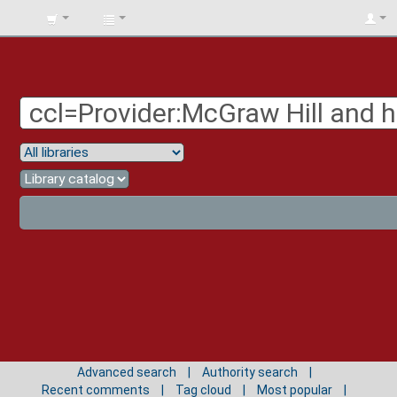
BIBLIOTECA
UNIV.
SURCOLOMBIANA
Advanced search
Authority search
Recent comments
Tag cloud
Most popular