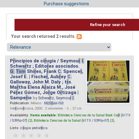
Purchase suggestions
Refine your search
Your search returned 2 results.
P
r
incipios de ci
r
ugía / Seymou
r
I.
Schwa
r
tz ; Edito
r
es asociados.
G.
Tom
Shi
r
es, F
r
ank
C.
Spence
r
,
Josef E. | Fische
r
, Aub
r
ey
C.
Galloway, John M. Daly ; t
r
s.
Ma
r
tha Elena A
r
aiza M., José
Pé
r
ez Gómez, Jo
r
ge O
r
tizaga |
Sampe
r
io
by
Schwa
r
tz, Seymou
r
I.
Publication:
México :
M
cG
r
aw
-
Hill
Inte
r
ame
r
icana, 2000 . 2 volumenes. : il. ; 27 cm.
Availability:
Items available:
Biblioteca Ciencias de la Salud Book Ca
r
t [
617.9
/ S399p-07
] (2),
Biblioteca Ciencias de la Salud [
617.9 / S399p-07
] (2),
Lists:
ci
r
ugia pediat
r
ica
.