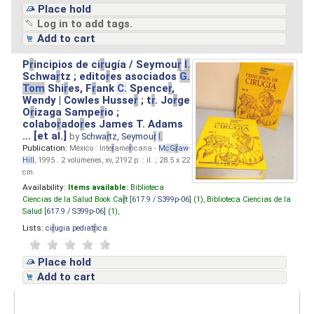
Place hold
Log in to add tags.
Add to cart
P
r
incipios de ci
r
ugía / Seymou
r
I.
Schwa
r
tz ; edito
r
es asociados
G.
Tom
Shi
r
es, F
r
ank
C.
Spence
r
,
Wendy | Cowles Husse
r
; t
r
. Jo
r
ge
O
r
izaga Sampe
r
io ;
colabo
r
ado
r
es James T. Adams
... [et al.]
by
Schwa
r
tz, Seymou
r
I.
Publication:
México : Inte
r
ame
r
icana -
M
cG
r
aw
-
Hill
, 1995 . 2 volúmenes, xv, 2192 p. : il. ; 28.5 x 22
cm.
Availability:
Items available:
Biblioteca
Ciencias de la Salud Book Ca
r
t [
617.9 / S399p-06
] (1),
Biblioteca Ciencias de la
Salud [
617.9 / S399p-06
] (1),
Lists:
ci
r
ugia pediat
r
ica
.
Place hold
Add to cart