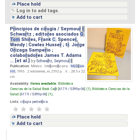
Place hold
Log in to add tags.
Add to cart
P
r
incipios de ci
r
ugía / Seymou
r
I.
Schwa
r
tz ; edito
r
es asociados
G.
Tom
Shi
r
es, F
r
ank
C.
Spence
r
,
Wendy | Cowles Husse
r
; t
r
. Jo
r
ge
O
r
izaga Sampe
r
io ;
colabo
r
ado
r
es James T. Adams
... [et al.]
by
Schwa
r
tz, Seymou
r
I.
Publication:
México : Inte
r
ame
r
icana -
M
cG
r
aw
-
Hill
, 1995 . 2 volúmenes, xv, 2192 p. : il. ; 28.5 x 22
cm.
Availability:
Items available:
Biblioteca
Ciencias de la Salud Book Ca
r
t [
617.9 / S399p-06
] (1),
Biblioteca Ciencias de la
Salud [
617.9 / S399p-06
] (1),
Lists:
ci
r
ugia pediat
r
ica
.
Place hold
Add to cart