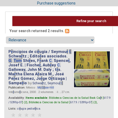
Purchase suggestions
Refine your search
Your search returned 2 results.
P
r
incipios de ci
r
ugía / Seymou
r
I.
Schwa
r
tz ; Edito
r
es asociados.
G.
Tom
Shi
r
es, F
r
ank
C.
Spence
r
,
Josef E. | Fische
r
, Aub
r
ey
C.
Galloway, John M. Daly ; t
r
s.
Ma
r
tha Elena A
r
aiza M., José
Pé
r
ez Gómez, Jo
r
ge O
r
tizaga |
Sampe
r
io
by
Schwa
r
tz, Seymou
r
I.
Publication:
México :
M
cG
r
aw
-
Hill
Inte
r
ame
r
icana, 2000 . 2 volumenes. : il. ; 27 cm.
Availability:
Items available:
Biblioteca Ciencias de la Salud Book Ca
r
t [
617.9
/ S399p-07
] (2),
Biblioteca Ciencias de la Salud [
617.9 / S399p-07
] (2),
Lists:
ci
r
ugia pediat
r
ica
.