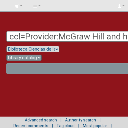
BIBLIOTECA
UNIV.
SURCOLOMBIANA
Advanced search
Authority search
Recent comments
Tag cloud
Most popular