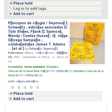
Place hold
Log in to add tags.
Add to cart
P
r
incipios de ci
r
ugía / Seymou
r
I.
Schwa
r
tz ; edito
r
es asociados
G.
Tom
Shi
r
es, F
r
ank
C.
Spence
r
,
Wendy | Cowles Husse
r
; t
r
. Jo
r
ge
O
r
izaga Sampe
r
io ;
colabo
r
ado
r
es James T. Adams
... [et al.]
by
Schwa
r
tz, Seymou
r
I.
Publication:
México : Inte
r
ame
r
icana -
M
cG
r
aw
-
Hill
, 1995 . 2 volúmenes, xv, 2192 p. : il. ; 28.5 x 22
cm.
Availability:
Items available:
Biblioteca
Ciencias de la Salud Book Ca
r
t [
617.9 / S399p-06
] (1),
Biblioteca Ciencias de la
Salud [
617.9 / S399p-06
] (1),
Lists:
ci
r
ugia pediat
r
ica
.
Place hold
Add to cart