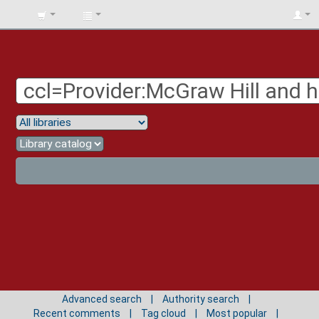
BIBLIOTECA
UNIV.
SURCOLOMBIANA
Advanced search
Authority search
Recent comments
Tag cloud
Most popular