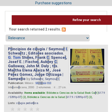
Purchase suggestions
Refine your search
Your search returned 2 results.
P
r
incipios de ci
r
ugía / Seymou
r
I.
Schwa
r
tz ; Edito
r
es asociados.
G.
Tom
Shi
r
es, F
r
ank
C.
Spence
r
,
Josef E. | Fische
r
, Aub
r
ey
C.
Galloway, John M. Daly ; t
r
s.
Ma
r
tha Elena A
r
aiza M., José
Pé
r
ez Gómez, Jo
r
ge O
r
tizaga |
Sampe
r
io
by
Schwa
r
tz, Seymou
r
I.
Publication:
México :
M
cG
r
aw
-
Hill
Inte
r
ame
r
icana, 2000 . 2 volumenes. : il. ; 27 cm.
Availability:
Items available:
Biblioteca Ciencias de la Salud Book Ca
r
t [
617.9
/ S399p-07
] (2),
Biblioteca Ciencias de la Salud [
617.9 / S399p-07
] (2),
Lists:
ci
r
ugia pediat
r
ica
.