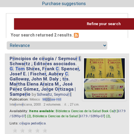
Purchase suggestions
Refine your search
Your search returned 2 results.
P
r
incipios de ci
r
ugía / Seymou
r
I.
Schwa
r
tz ; Edito
r
es asociados.
G.
Tom
Shi
r
es, F
r
ank
C.
Spence
r
,
Josef E. | Fische
r
, Aub
r
ey
C.
Galloway, John M. Daly ; t
r
s.
Ma
r
tha Elena A
r
aiza M., José
Pé
r
ez Gómez, Jo
r
ge O
r
tizaga |
Sampe
r
io
by
Schwa
r
tz, Seymou
r
I.
Publication:
México :
M
cG
r
aw
-
Hill
Inte
r
ame
r
icana, 2000 . 2 volumenes. : il. ; 27 cm.
Availability:
Items available:
Biblioteca Ciencias de la Salud Book Ca
r
t [
617.9
/ S399p-07
] (2),
Biblioteca Ciencias de la Salud [
617.9 / S399p-07
] (2),
Lists:
ci
r
ugia pediat
r
ica
.