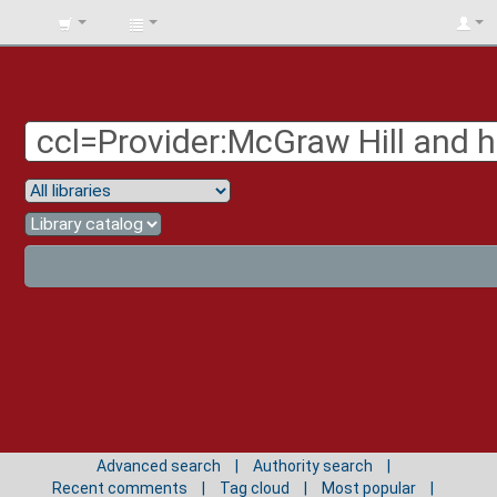
BIBLIOTECA
UNIV.
SURCOLOMBIANA
Advanced search
Authority search
Recent comments
Tag cloud
Most popular