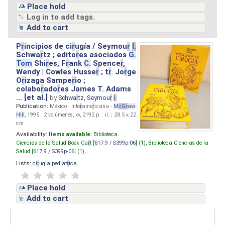
Place hold
Log in to add tags.
Add to cart
P
r
incipios de ci
r
ugía / Seymou
r
I.
Schwa
r
tz ; edito
r
es asociados
G.
Tom
Shi
r
es, F
r
ank
C.
Spence
r
,
Wendy | Cowles Husse
r
; t
r
. Jo
r
ge
O
r
izaga Sampe
r
io ;
colabo
r
ado
r
es James T. Adams
... [et al.]
by
Schwa
r
tz, Seymou
r
I.
Publication:
México : Inte
r
ame
r
icana -
M
cG
r
aw
-
Hill
, 1995 . 2 volúmenes, xv, 2192 p. : il. ; 28.5 x 22
cm.
Availability:
Items available:
Biblioteca
Ciencias de la Salud Book Ca
r
t [
617.9 / S399p-06
] (1),
Biblioteca Ciencias de la
Salud [
617.9 / S399p-06
] (1),
Lists:
ci
r
ugia pediat
r
ica
.
Place hold
Add to cart