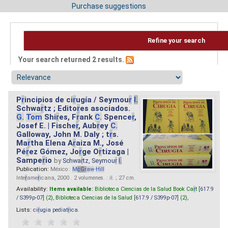
Purchase suggestions
Refine your search
Your search returned 2 results.
P
r
incipios de ci
r
ugía / Seymou
r
I.
Schwa
r
tz ; Edito
r
es asociados.
G.
Tom
Shi
r
es, F
r
ank
C.
Spence
r
,
Josef E. | Fische
r
, Aub
r
ey
C.
Galloway, John M. Daly ; t
r
s.
Ma
r
tha Elena A
r
aiza M., José
Pé
r
ez Gómez, Jo
r
ge O
r
tizaga |
Sampe
r
io
by
Schwa
r
tz, Seymou
r
I.
Publication:
México :
M
cG
r
aw
-
Hill
Inte
r
ame
r
icana, 2000 . 2 volumenes. : il. ; 27 cm.
Availability:
Items available:
Biblioteca Ciencias de la Salud Book Ca
r
t [
617.9
/ S399p-07
] (2),
Biblioteca Ciencias de la Salud [
617.9 / S399p-07
] (2),
Lists:
ci
r
ugia pediat
r
ica
.