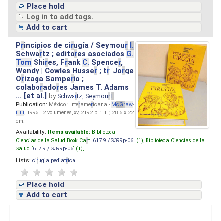
Place hold
Log in to add tags.
Add to cart
P
r
incipios de ci
r
ugía / Seymou
r
I.
Schwa
r
tz ; edito
r
es asociados
G.
Tom
Shi
r
es, F
r
ank
C.
Spence
r
,
Wendy | Cowles Husse
r
; t
r
. Jo
r
ge
O
r
izaga Sampe
r
io ;
colabo
r
ado
r
es James T. Adams
... [et al.]
by
Schwa
r
tz, Seymou
r
I.
Publication:
México : Inte
r
ame
r
icana -
M
cG
r
aw
-
Hill
, 1995 . 2 volúmenes, xv, 2192 p. : il. ; 28.5 x 22
cm.
Availability:
Items available:
Biblioteca
Ciencias de la Salud Book Ca
r
t [
617.9 / S399p-06
] (1),
Biblioteca Ciencias de la
Salud [
617.9 / S399p-06
] (1),
Lists:
ci
r
ugia pediat
r
ica
.
Place hold
Add to cart