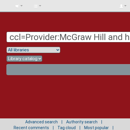
BIBLIOTECA
UNIV.
SURCOLOMBIANA
Advanced search
Authority search
Recent comments
Tag cloud
Most popular