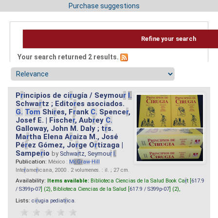
Purchase suggestions
Refine your search
Your search returned 2 results.
P
r
incipios de ci
r
ugía / Seymou
r
I.
Schwa
r
tz ; Edito
r
es asociados.
G.
Tom
Shi
r
es, F
r
ank
C.
Spence
r
,
Josef E. | Fische
r
, Aub
r
ey
C.
Galloway, John M. Daly ; t
r
s.
Ma
r
tha Elena A
r
aiza M., José
Pé
r
ez Gómez, Jo
r
ge O
r
tizaga |
Sampe
r
io
by
Schwa
r
tz, Seymou
r
I.
Publication:
México :
M
cG
r
aw
-
Hill
Inte
r
ame
r
icana, 2000 . 2 volumenes. : il. ; 27 cm.
Availability:
Items available:
Biblioteca Ciencias de la Salud Book Ca
r
t [
617.9
/ S399p-07
] (2),
Biblioteca Ciencias de la Salud [
617.9 / S399p-07
] (2),
Lists:
ci
r
ugia pediat
r
ica
.