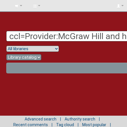
BIBLIOTECA
UNIV.
SURCOLOMBIANA
Advanced search
Authority search
Recent comments
Tag cloud
Most popular