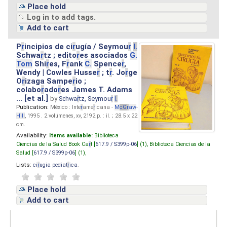
Place hold
Log in to add tags.
Add to cart
P
r
incipios de ci
r
ugía / Seymou
r
I.
Schwa
r
tz ; edito
r
es asociados
G.
Tom
Shi
r
es, F
r
ank
C.
Spence
r
,
Wendy | Cowles Husse
r
; t
r
. Jo
r
ge
O
r
izaga Sampe
r
io ;
colabo
r
ado
r
es James T. Adams
... [et al.]
by
Schwa
r
tz, Seymou
r
I.
Publication:
México : Inte
r
ame
r
icana -
M
cG
r
aw
-
Hill
, 1995 . 2 volúmenes, xv, 2192 p. : il. ; 28.5 x 22
cm.
Availability:
Items available:
Biblioteca
Ciencias de la Salud Book Ca
r
t [
617.9 / S399p-06
] (1),
Biblioteca Ciencias de la
Salud [
617.9 / S399p-06
] (1),
Lists:
ci
r
ugia pediat
r
ica
.
Place hold
Add to cart