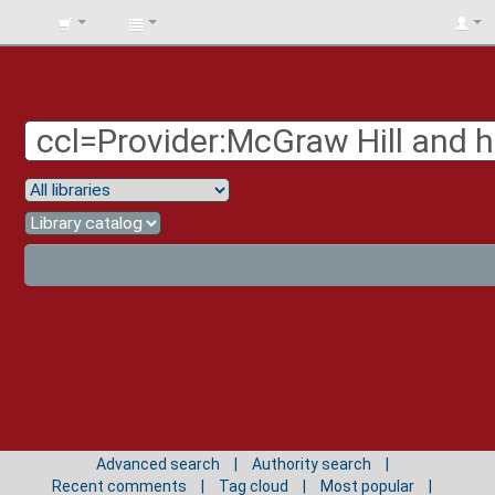
BIBLIOTECA
UNIV.
SURCOLOMBIANA
Advanced search
Authority search
Recent comments
Tag cloud
Most popular