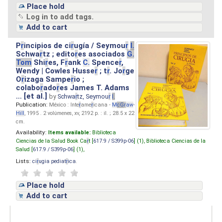
Place hold
Log in to add tags.
Add to cart
P
r
incipios de ci
r
ugía / Seymou
r
I.
Schwa
r
tz ; edito
r
es asociados
G.
Tom
Shi
r
es, F
r
ank
C.
Spence
r
,
Wendy | Cowles Husse
r
; t
r
. Jo
r
ge
O
r
izaga Sampe
r
io ;
colabo
r
ado
r
es James T. Adams
... [et al.]
by
Schwa
r
tz, Seymou
r
I.
Publication:
México : Inte
r
ame
r
icana -
M
cG
r
aw
-
Hill
, 1995 . 2 volúmenes, xv, 2192 p. : il. ; 28.5 x 22
cm.
Availability:
Items available:
Biblioteca
Ciencias de la Salud Book Ca
r
t [
617.9 / S399p-06
] (1),
Biblioteca Ciencias de la
Salud [
617.9 / S399p-06
] (1),
Lists:
ci
r
ugia pediat
r
ica
.
Place hold
Add to cart