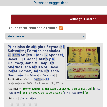
Purchase suggestions
Refine your search
Your search returned 2 results.
P
r
incipios de ci
r
ugía / Seymou
r
I.
Schwa
r
tz ; Edito
r
es asociados.
G.
Tom
Shi
r
es, F
r
ank
C.
Spence
r
,
Josef E. | Fische
r
, Aub
r
ey
C.
Galloway, John M. Daly ; t
r
s.
Ma
r
tha Elena A
r
aiza M., José
Pé
r
ez Gómez, Jo
r
ge O
r
tizaga |
Sampe
r
io
by
Schwa
r
tz, Seymou
r
I.
Publication:
México :
M
cG
r
aw
-
Hill
Inte
r
ame
r
icana, 2000 . 2 volumenes. : il. ; 27 cm.
Availability:
Items available:
Biblioteca Ciencias de la Salud Book Ca
r
t [
617.9
/ S399p-07
] (2),
Biblioteca Ciencias de la Salud [
617.9 / S399p-07
] (2),
Lists:
ci
r
ugia pediat
r
ica
.