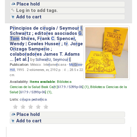
Place hold
Log in to add tags.
Add to cart
P
r
incipios de ci
r
ugía / Seymou
r
I.
Schwa
r
tz ; edito
r
es asociados
G.
Tom
Shi
r
es, F
r
ank
C.
Spence
r
,
Wendy | Cowles Husse
r
; t
r
. Jo
r
ge
O
r
izaga Sampe
r
io ;
colabo
r
ado
r
es James T. Adams
... [et al.]
by
Schwa
r
tz, Seymou
r
I.
Publication:
México : Inte
r
ame
r
icana -
M
cG
r
aw
-
Hill
, 1995 . 2 volúmenes, xv, 2192 p. : il. ; 28.5 x 22
cm.
Availability:
Items available:
Biblioteca
Ciencias de la Salud Book Ca
r
t [
617.9 / S399p-06
] (1),
Biblioteca Ciencias de la
Salud [
617.9 / S399p-06
] (1),
Lists:
ci
r
ugia pediat
r
ica
.
Place hold
Add to cart