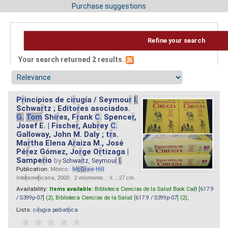
Purchase suggestions
Refine your search
Your search returned 2 results.
P
r
incipios de ci
r
ugía / Seymou
r
I.
Schwa
r
tz ; Edito
r
es asociados.
G.
Tom
Shi
r
es, F
r
ank
C.
Spence
r
,
Josef E. | Fische
r
, Aub
r
ey
C.
Galloway, John M. Daly ; t
r
s.
Ma
r
tha Elena A
r
aiza M., José
Pé
r
ez Gómez, Jo
r
ge O
r
tizaga |
Sampe
r
io
by
Schwa
r
tz, Seymou
r
I.
Publication:
México :
M
cG
r
aw
-
Hill
Inte
r
ame
r
icana, 2000 . 2 volumenes. : il. ; 27 cm.
Availability:
Items available:
Biblioteca Ciencias de la Salud Book Ca
r
t [
617.9
/ S399p-07
] (2),
Biblioteca Ciencias de la Salud [
617.9 / S399p-07
] (2),
Lists:
ci
r
ugia pediat
r
ica
.