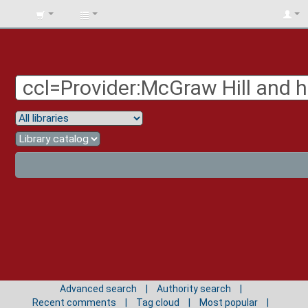
BIBLIOTECA
UNIV.
SURCOLOMBIANA
Advanced search
Authority search
Recent comments
Tag cloud
Most popular