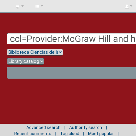
BIBLIOTECA
UNIV.
SURCOLOMBIANA
Advanced search
Authority search
Recent comments
Tag cloud
Most popular