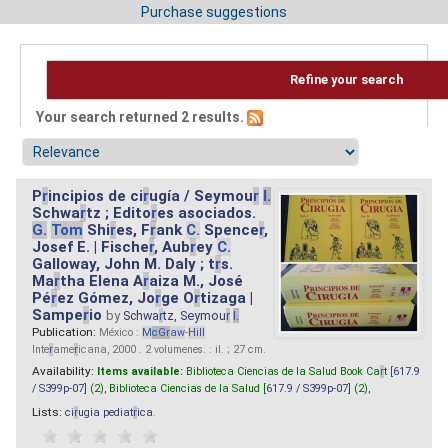
Purchase suggestions
Refine your search
Your search returned 2 results.
P
r
incipios de ci
r
ugía / Seymou
r
I.
Schwa
r
tz ; Edito
r
es asociados.
G.
Tom
Shi
r
es, F
r
ank
C.
Spence
r
,
Josef E. | Fische
r
, Aub
r
ey
C.
Galloway, John M. Daly ; t
r
s.
Ma
r
tha Elena A
r
aiza M., José
Pé
r
ez Gómez, Jo
r
ge O
r
tizaga |
Sampe
r
io
by
Schwa
r
tz, Seymou
r
I.
Publication:
México :
M
cG
r
aw
-
Hill
Inte
r
ame
r
icana, 2000 . 2 volumenes. : il. ; 27 cm.
Availability:
Items available:
Biblioteca Ciencias de la Salud Book Ca
r
t [
617.9
/ S399p-07
] (2),
Biblioteca Ciencias de la Salud [
617.9 / S399p-07
] (2),
Lists:
ci
r
ugia pediat
r
ica
.