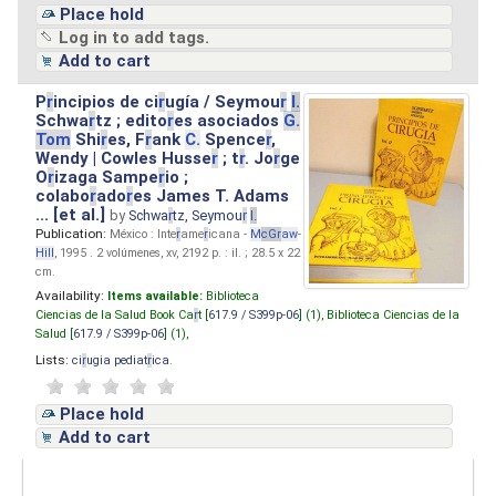
Place hold
Log in to add tags.
Add to cart
P
r
incipios de ci
r
ugía / Seymou
r
I.
Schwa
r
tz ; edito
r
es asociados
G.
Tom
Shi
r
es, F
r
ank
C.
Spence
r
,
Wendy | Cowles Husse
r
; t
r
. Jo
r
ge
O
r
izaga Sampe
r
io ;
colabo
r
ado
r
es James T. Adams
... [et al.]
by
Schwa
r
tz, Seymou
r
I.
Publication:
México : Inte
r
ame
r
icana -
M
cG
r
aw
-
Hill
, 1995 . 2 volúmenes, xv, 2192 p. : il. ; 28.5 x 22
cm.
Availability:
Items available:
Biblioteca
Ciencias de la Salud Book Ca
r
t [
617.9 / S399p-06
] (1),
Biblioteca Ciencias de la
Salud [
617.9 / S399p-06
] (1),
Lists:
ci
r
ugia pediat
r
ica
.
Place hold
Add to cart