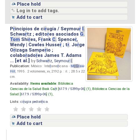
Place hold
Log in to add tags.
Add to cart
P
r
incipios de ci
r
ugía / Seymou
r
I.
Schwa
r
tz ; edito
r
es asociados
G.
Tom
Shi
r
es, F
r
ank
C.
Spence
r
,
Wendy | Cowles Husse
r
; t
r
. Jo
r
ge
O
r
izaga Sampe
r
io ;
colabo
r
ado
r
es James T. Adams
... [et al.]
by
Schwa
r
tz, Seymou
r
I.
Publication:
México : Inte
r
ame
r
icana -
M
cG
r
aw
-
Hill
, 1995 . 2 volúmenes, xv, 2192 p. : il. ; 28.5 x 22
cm.
Availability:
Items available:
Biblioteca
Ciencias de la Salud Book Ca
r
t [
617.9 / S399p-06
] (1),
Biblioteca Ciencias de la
Salud [
617.9 / S399p-06
] (1),
Lists:
ci
r
ugia pediat
r
ica
.
Place hold
Add to cart