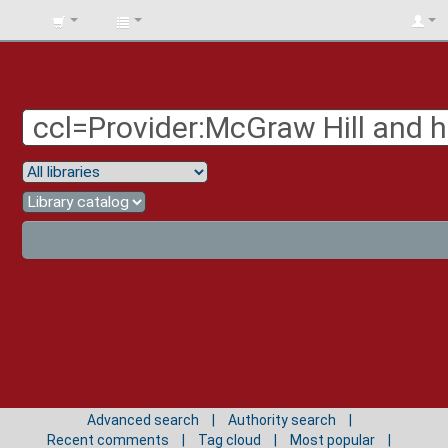
BIBLIOTECA
UNIV.
SURCOLOMBIANA
Advanced search
Authority search
Recent comments
Tag cloud
Most popular