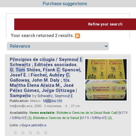
Purchase suggestions
Refine your search
Your search returned 2 results.
P
r
incipios de ci
r
ugía / Seymou
r
I.
Schwa
r
tz ; Edito
r
es asociados.
G.
Tom
Shi
r
es, F
r
ank
C.
Spence
r
,
Josef E. | Fische
r
, Aub
r
ey
C.
Galloway, John M. Daly ; t
r
s.
Ma
r
tha Elena A
r
aiza M., José
Pé
r
ez Gómez, Jo
r
ge O
r
tizaga |
Sampe
r
io
by
Schwa
r
tz, Seymou
r
I.
Publication:
México :
M
cG
r
aw
-
Hill
Inte
r
ame
r
icana, 2000 . 2 volumenes. : il. ; 27 cm.
Availability:
Items available:
Biblioteca Ciencias de la Salud Book Ca
r
t [
617.9
/ S399p-07
] (2),
Biblioteca Ciencias de la Salud [
617.9 / S399p-07
] (2),
Lists:
ci
r
ugia pediat
r
ica
.