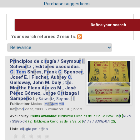
Purchase suggestions
Refine your search
Your search returned 2 results.
P
r
incipios de ci
r
ugía / Seymou
r
I.
Schwa
r
tz ; Edito
r
es asociados.
G.
Tom
Shi
r
es, F
r
ank
C.
Spence
r
,
Josef E. | Fische
r
, Aub
r
ey
C.
Galloway, John M. Daly ; t
r
s.
Ma
r
tha Elena A
r
aiza M., José
Pé
r
ez Gómez, Jo
r
ge O
r
tizaga |
Sampe
r
io
by
Schwa
r
tz, Seymou
r
I.
Publication:
México :
M
cG
r
aw
-
Hill
Inte
r
ame
r
icana, 2000 . 2 volumenes. : il. ; 27 cm.
Availability:
Items available:
Biblioteca Ciencias de la Salud Book Ca
r
t [
617.9
/ S399p-07
] (2),
Biblioteca Ciencias de la Salud [
617.9 / S399p-07
] (2),
Lists:
ci
r
ugia pediat
r
ica
.