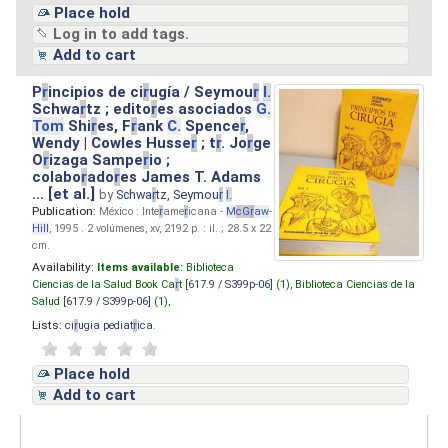
Place hold
Log in to add tags.
Add to cart
P
r
incipios de ci
r
ugía / Seymou
r
I.
Schwa
r
tz ; edito
r
es asociados
G.
Tom
Shi
r
es, F
r
ank
C.
Spence
r
,
Wendy | Cowles Husse
r
; t
r
. Jo
r
ge
O
r
izaga Sampe
r
io ;
colabo
r
ado
r
es James T. Adams
... [et al.]
by
Schwa
r
tz, Seymou
r
I.
Publication:
México : Inte
r
ame
r
icana -
M
cG
r
aw
-
Hill
, 1995 . 2 volúmenes, xv, 2192 p. : il. ; 28.5 x 22
cm.
Availability:
Items available:
Biblioteca
Ciencias de la Salud Book Ca
r
t [
617.9 / S399p-06
] (1),
Biblioteca Ciencias de la
Salud [
617.9 / S399p-06
] (1),
Lists:
ci
r
ugia pediat
r
ica
.
Place hold
Add to cart