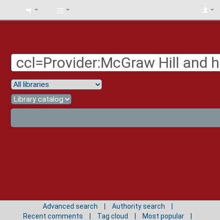
BIBLIOTECA
UNIV.
SURCOLOMBIANA
Advanced search
Authority search
Recent comments
Tag cloud
Most popular