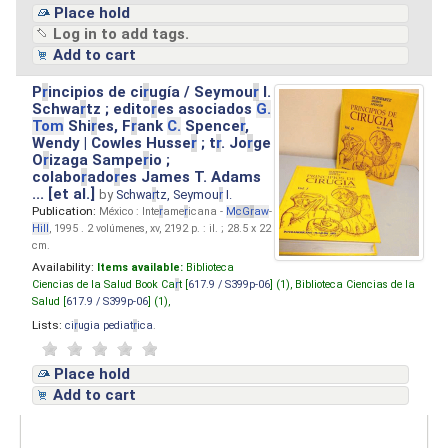
Place hold
Log in to add tags.
Add to cart
P
r
incipios de ci
r
ugía / Seymou
r
I.
Schwa
r
tz ; edito
r
es asociados
G.
Tom
Shi
r
es, F
r
ank
C.
Spence
r
,
Wendy | Cowles Husse
r
; t
r
. Jo
r
ge
O
r
izaga Sampe
r
io ;
colabo
r
ado
r
es James T. Adams
... [et al.]
by
Schwa
r
tz, Seymou
r
I.
Publication:
México : Inte
r
ame
r
icana -
M
cG
r
aw
-
Hill
, 1995 . 2 volúmenes, xv, 2192 p. : il. ; 28.5 x 22
cm.
Availability:
Items available:
Biblioteca
Ciencias de la Salud Book Ca
r
t [
617.9 / S399p-06
] (1),
Biblioteca Ciencias de la
Salud [
617.9 / S399p-06
] (1),
Lists:
ci
r
ugia pediat
r
ica
.
Place hold
Add to cart