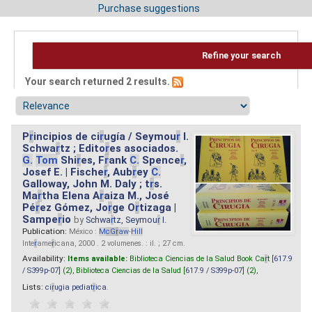
Purchase suggestions
Refine your search
Your search returned 2 results.
P
r
incipios de ci
r
ugía / Seymou
r
I.
Schwa
r
tz ; Edito
r
es asociados.
G.
Tom
Shi
r
es, F
r
ank
C.
Spence
r
,
Josef E. | Fische
r
, Aub
r
ey
C.
Galloway, John M. Daly ; t
r
s.
Ma
r
tha Elena A
r
aiza M., José
Pé
r
ez Gómez, Jo
r
ge O
r
tizaga |
Sampe
r
io
by
Schwa
r
tz, Seymou
r
I.
Publication:
México :
M
cG
r
aw
-
Hill
Inte
r
ame
r
icana, 2000 . 2 volumenes. : il. ; 27 cm.
Availability:
Items available:
Biblioteca Ciencias de la Salud Book Ca
r
t [
617.9
/ S399p-07
] (2),
Biblioteca Ciencias de la Salud [
617.9 / S399p-07
] (2),
Lists:
ci
r
ugia pediat
r
ica
.