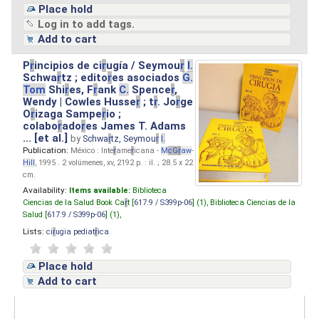
Place hold
Log in to add tags.
Add to cart
P
r
incipios de ci
r
ugía / Seymou
r
I.
Schwa
r
tz ; edito
r
es asociados
G.
Tom
Shi
r
es, F
r
ank
C.
Spence
r
,
Wendy | Cowles Husse
r
; t
r
. Jo
r
ge
O
r
izaga Sampe
r
io ;
colabo
r
ado
r
es James T. Adams
... [et al.]
by
Schwa
r
tz, Seymou
r
I.
Publication:
México : Inte
r
ame
r
icana -
M
cG
r
aw
-
Hill
, 1995 . 2 volúmenes, xv, 2192 p. : il. ; 28.5 x 22
cm.
Availability:
Items available:
Biblioteca
Ciencias de la Salud Book Ca
r
t [
617.9 / S399p-06
] (1),
Biblioteca Ciencias de la
Salud [
617.9 / S399p-06
] (1),
Lists:
ci
r
ugia pediat
r
ica
.
Place hold
Add to cart