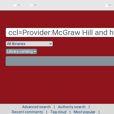
BIBLIOTECA
UNIV.
SURCOLOMBIANA
Advanced search
Authority search
Recent comments
Tag cloud
Most popular