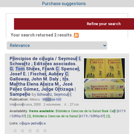
Purchase suggestions
Refine your search
Your search returned 2 results.
P
r
incipios de ci
r
ugía / Seymou
r
I.
Schwa
r
tz ; Edito
r
es asociados.
G.
Tom
Shi
r
es, F
r
ank
C.
Spence
r
,
Josef E. | Fische
r
, Aub
r
ey
C.
Galloway, John M. Daly ; t
r
s.
Ma
r
tha Elena A
r
aiza M., José
Pé
r
ez Gómez, Jo
r
ge O
r
tizaga |
Sampe
r
io
by
Schwa
r
tz, Seymou
r
I.
Publication:
México :
M
cG
r
aw
-
Hill
Inte
r
ame
r
icana, 2000 . 2 volumenes. : il. ; 27 cm.
Availability:
Items available:
Biblioteca Ciencias de la Salud Book Ca
r
t [
617.9
/ S399p-07
] (2),
Biblioteca Ciencias de la Salud [
617.9 / S399p-07
] (2),
Lists:
ci
r
ugia pediat
r
ica
.