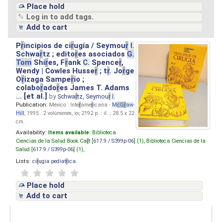
Place hold
Log in to add tags.
Add to cart
P
r
incipios de ci
r
ugía / Seymou
r
I.
Schwa
r
tz ; edito
r
es asociados
G.
Tom
Shi
r
es, F
r
ank
C.
Spence
r
,
Wendy | Cowles Husse
r
; t
r
. Jo
r
ge
O
r
izaga Sampe
r
io ;
colabo
r
ado
r
es James T. Adams
... [et al.]
by
Schwa
r
tz, Seymou
r
I.
Publication:
México : Inte
r
ame
r
icana -
M
cG
r
aw
-
Hill
, 1995 . 2 volúmenes, xv, 2192 p. : il. ; 28.5 x 22
cm.
Availability:
Items available:
Biblioteca
Ciencias de la Salud Book Ca
r
t [
617.9 / S399p-06
] (1),
Biblioteca Ciencias de la
Salud [
617.9 / S399p-06
] (1),
Lists:
ci
r
ugia pediat
r
ica
.
Place hold
Add to cart