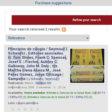
Purchase suggestions
Refine your search
Your search returned 2 results.
P
r
incipios de ci
r
ugía / Seymou
r
I.
Schwa
r
tz ; Edito
r
es asociados.
G.
Tom
Shi
r
es, F
r
ank
C.
Spence
r
,
Josef E. | Fische
r
, Aub
r
ey
C.
Galloway, John M. Daly ; t
r
s.
Ma
r
tha Elena A
r
aiza M., José
Pé
r
ez Gómez, Jo
r
ge O
r
tizaga |
Sampe
r
io
by
Schwa
r
tz, Seymou
r
I.
Publication:
México :
M
cG
r
aw
-
Hill
Inte
r
ame
r
icana, 2000 . 2 volumenes. : il. ; 27 cm.
Availability:
Items available:
Biblioteca Ciencias de la Salud Book Ca
r
t [
617.9
/ S399p-07
] (2),
Biblioteca Ciencias de la Salud [
617.9 / S399p-07
] (2),
Lists:
ci
r
ugia pediat
r
ica
.