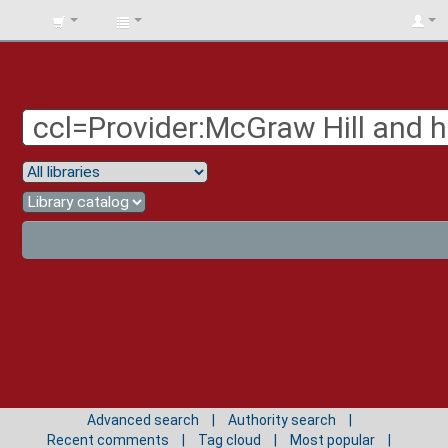
BIBLIOTECA
UNIV.
SURCOLOMBIANA
Advanced search
Authority search
Recent comments
Tag cloud
Most popular