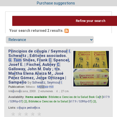
Purchase suggestions
Refine your search
Your search returned 2 results.
P
r
incipios de ci
r
ugía / Seymou
r
I.
Schwa
r
tz ; Edito
r
es asociados.
G.
Tom
Shi
r
es, F
r
ank
C.
Spence
r
,
Josef E. | Fische
r
, Aub
r
ey
C.
Galloway, John M. Daly ; t
r
s.
Ma
r
tha Elena A
r
aiza M., José
Pé
r
ez Gómez, Jo
r
ge O
r
tizaga |
Sampe
r
io
by
Schwa
r
tz, Seymou
r
I.
Publication:
México :
M
cG
r
aw
-
Hill
Inte
r
ame
r
icana, 2000 . 2 volumenes. : il. ; 27 cm.
Availability:
Items available:
Biblioteca Ciencias de la Salud Book Ca
r
t [
617.9
/ S399p-07
] (2),
Biblioteca Ciencias de la Salud [
617.9 / S399p-07
] (2),
Lists:
ci
r
ugia pediat
r
ica
.