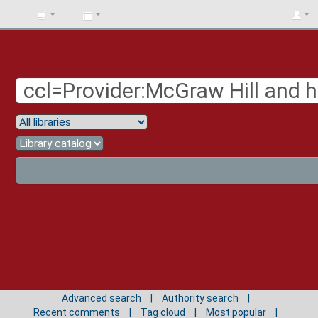
BIBLIOTECA
UNIV.
SURCOLOMBIANA
Advanced search
Authority search
Recent comments
Tag cloud
Most popular