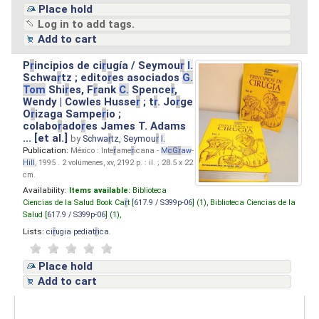
Place hold
Log in to add tags.
Add to cart
P
r
incipios de ci
r
ugía / Seymou
r
I.
Schwa
r
tz ; edito
r
es asociados
G.
Tom
Shi
r
es, F
r
ank
C.
Spence
r
,
Wendy | Cowles Husse
r
; t
r
. Jo
r
ge
O
r
izaga Sampe
r
io ;
colabo
r
ado
r
es James T. Adams
... [et al.]
by
Schwa
r
tz, Seymou
r
I.
Publication:
México : Inte
r
ame
r
icana -
M
cG
r
aw
-
Hill
, 1995 . 2 volúmenes, xv, 2192 p. : il. ; 28.5 x 22
cm.
Availability:
Items available:
Biblioteca
Ciencias de la Salud Book Ca
r
t [
617.9 / S399p-06
] (1),
Biblioteca Ciencias de la
Salud [
617.9 / S399p-06
] (1),
Lists:
ci
r
ugia pediat
r
ica
.
Place hold
Add to cart