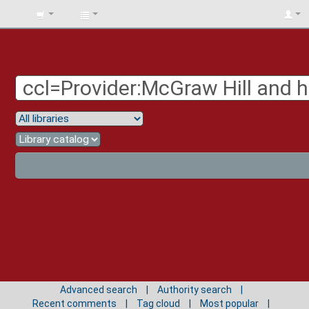
BIBLIOTECA
UNIV.
SURCOLOMBIANA
Advanced search
Authority search
Recent comments
Tag cloud
Most popular