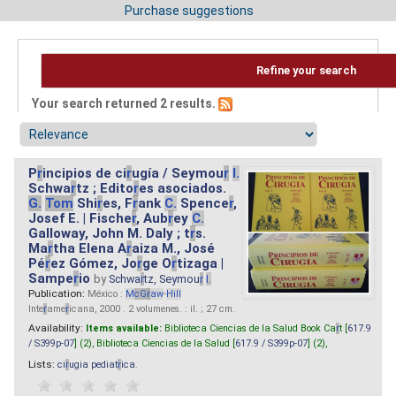
Purchase suggestions
Refine your search
Your search returned 2 results.
P
r
incipios de ci
r
ugía / Seymou
r
I.
Schwa
r
tz ; Edito
r
es asociados.
G.
Tom
Shi
r
es, F
r
ank
C.
Spence
r
,
Josef E. | Fische
r
, Aub
r
ey
C.
Galloway, John M. Daly ; t
r
s.
Ma
r
tha Elena A
r
aiza M., José
Pé
r
ez Gómez, Jo
r
ge O
r
tizaga |
Sampe
r
io
by
Schwa
r
tz, Seymou
r
I.
Publication:
México :
M
cG
r
aw
-
Hill
Inte
r
ame
r
icana, 2000 . 2 volumenes. : il. ; 27 cm.
Availability:
Items available:
Biblioteca Ciencias de la Salud Book Ca
r
t [
617.9
/ S399p-07
] (2),
Biblioteca Ciencias de la Salud [
617.9 / S399p-07
] (2),
Lists:
ci
r
ugia pediat
r
ica
.