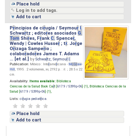
Place hold
Log in to add tags.
Add to cart
P
r
incipios de ci
r
ugía / Seymou
r
I.
Schwa
r
tz ; edito
r
es asociados
G.
Tom
Shi
r
es, F
r
ank
C.
Spence
r
,
Wendy | Cowles Husse
r
; t
r
. Jo
r
ge
O
r
izaga Sampe
r
io ;
colabo
r
ado
r
es James T. Adams
... [et al.]
by
Schwa
r
tz, Seymou
r
I.
Publication:
México : Inte
r
ame
r
icana -
M
cG
r
aw
-
Hill
, 1995 . 2 volúmenes, xv, 2192 p. : il. ; 28.5 x 22
cm.
Availability:
Items available:
Biblioteca
Ciencias de la Salud Book Ca
r
t [
617.9 / S399p-06
] (1),
Biblioteca Ciencias de la
Salud [
617.9 / S399p-06
] (1),
Lists:
ci
r
ugia pediat
r
ica
.
Place hold
Add to cart