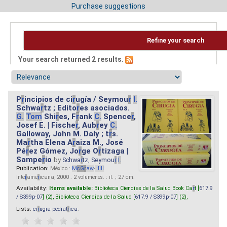
Purchase suggestions
Refine your search
Your search returned 2 results.
P
r
incipios de ci
r
ugía / Seymou
r
I.
Schwa
r
tz ; Edito
r
es asociados.
G.
Tom
Shi
r
es, F
r
ank
C.
Spence
r
,
Josef E. | Fische
r
, Aub
r
ey
C.
Galloway, John M. Daly ; t
r
s.
Ma
r
tha Elena A
r
aiza M., José
Pé
r
ez Gómez, Jo
r
ge O
r
tizaga |
Sampe
r
io
by
Schwa
r
tz, Seymou
r
I.
Publication:
México :
M
cG
r
aw
-
Hill
Inte
r
ame
r
icana, 2000 . 2 volumenes. : il. ; 27 cm.
Availability:
Items available:
Biblioteca Ciencias de la Salud Book Ca
r
t [
617.9
/ S399p-07
] (2),
Biblioteca Ciencias de la Salud [
617.9 / S399p-07
] (2),
Lists:
ci
r
ugia pediat
r
ica
.