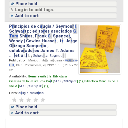
Place hold
Log in to add tags.
Add to cart
P
r
incipios de ci
r
ugía / Seymou
r
I.
Schwa
r
tz ; edito
r
es asociados
G.
Tom
Shi
r
es, F
r
ank
C.
Spence
r
,
Wendy | Cowles Husse
r
; t
r
. Jo
r
ge
O
r
izaga Sampe
r
io ;
colabo
r
ado
r
es James T. Adams
... [et al.]
by
Schwa
r
tz, Seymou
r
I.
Publication:
México : Inte
r
ame
r
icana -
M
cG
r
aw
-
Hill
, 1995 . 2 volúmenes, xv, 2192 p. : il. ; 28.5 x 22
cm.
Availability:
Items available:
Biblioteca
Ciencias de la Salud Book Ca
r
t [
617.9 / S399p-06
] (1),
Biblioteca Ciencias de la
Salud [
617.9 / S399p-06
] (1),
Lists:
ci
r
ugia pediat
r
ica
.
Place hold
Add to cart