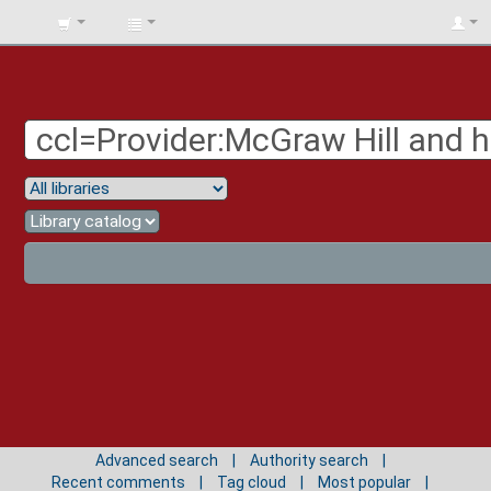
BIBLIOTECA
UNIV.
SURCOLOMBIANA
Advanced search
Authority search
Recent comments
Tag cloud
Most popular