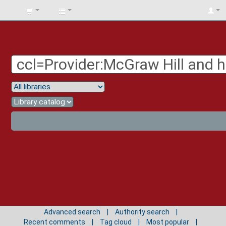
BIBLIOTECA
UNIV.
SURCOLOMBIANA
Advanced search
Authority search
Recent comments
Tag cloud
Most popular