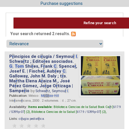
Purchase suggestions
Refine your search
Your search returned 2 results.
P
r
incipios de ci
r
ugía / Seymou
r
I.
Schwa
r
tz ; Edito
r
es asociados.
G.
Tom
Shi
r
es, F
r
ank
C.
Spence
r
,
Josef E. | Fische
r
, Aub
r
ey
C.
Galloway, John M. Daly ; t
r
s.
Ma
r
tha Elena A
r
aiza M., José
Pé
r
ez Gómez, Jo
r
ge O
r
tizaga |
Sampe
r
io
by
Schwa
r
tz, Seymou
r
I.
Publication:
México :
M
cG
r
aw
-
Hill
Inte
r
ame
r
icana, 2000 . 2 volumenes. : il. ; 27 cm.
Availability:
Items available:
Biblioteca Ciencias de la Salud Book Ca
r
t [
617.9
/ S399p-07
] (2),
Biblioteca Ciencias de la Salud [
617.9 / S399p-07
] (2),
Lists:
ci
r
ugia pediat
r
ica
.