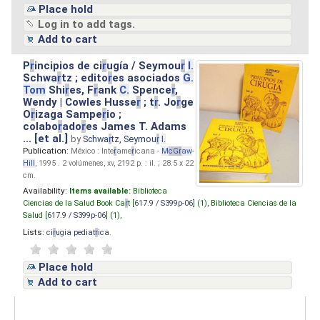
Place hold
Log in to add tags.
Add to cart
P
r
incipios de ci
r
ugía / Seymou
r
I.
Schwa
r
tz ; edito
r
es asociados
G.
Tom
Shi
r
es, F
r
ank
C.
Spence
r
,
Wendy | Cowles Husse
r
; t
r
. Jo
r
ge
O
r
izaga Sampe
r
io ;
colabo
r
ado
r
es James T. Adams
... [et al.]
by
Schwa
r
tz, Seymou
r
I.
Publication:
México : Inte
r
ame
r
icana -
M
cG
r
aw
-
Hill
, 1995 . 2 volúmenes, xv, 2192 p. : il. ; 28.5 x 22
cm.
Availability:
Items available:
Biblioteca
Ciencias de la Salud Book Ca
r
t [
617.9 / S399p-06
] (1),
Biblioteca Ciencias de la
Salud [
617.9 / S399p-06
] (1),
Lists:
ci
r
ugia pediat
r
ica
.
Place hold
Add to cart