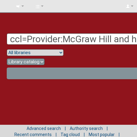
BIBLIOTECA
UNIV.
SURCOLOMBIANA
Advanced search
Authority search
Recent comments
Tag cloud
Most popular