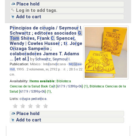
Place hold
Log in to add tags.
Add to cart
P
r
incipios de ci
r
ugía / Seymou
r
I.
Schwa
r
tz ; edito
r
es asociados
G.
Tom
Shi
r
es, F
r
ank
C.
Spence
r
,
Wendy | Cowles Husse
r
; t
r
. Jo
r
ge
O
r
izaga Sampe
r
io ;
colabo
r
ado
r
es James T. Adams
... [et al.]
by
Schwa
r
tz, Seymou
r
I.
Publication:
México : Inte
r
ame
r
icana -
M
cG
r
aw
-
Hill
, 1995 . 2 volúmenes, xv, 2192 p. : il. ; 28.5 x 22
cm.
Availability:
Items available:
Biblioteca
Ciencias de la Salud Book Ca
r
t [
617.9 / S399p-06
] (1),
Biblioteca Ciencias de la
Salud [
617.9 / S399p-06
] (1),
Lists:
ci
r
ugia pediat
r
ica
.
Place hold
Add to cart