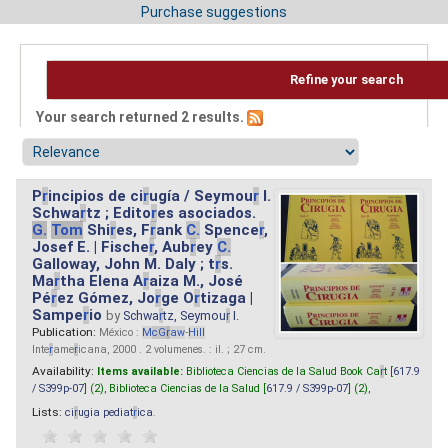
Purchase suggestions
Refine your search
Your search returned 2 results.
P
r
incipios de ci
r
ugía / Seymou
r
I.
Schwa
r
tz ; Edito
r
es asociados.
G.
Tom
Shi
r
es, F
r
ank
C.
Spence
r
,
Josef E. | Fische
r
, Aub
r
ey
C.
Galloway, John M. Daly ; t
r
s.
Ma
r
tha Elena A
r
aiza M., José
Pé
r
ez Gómez, Jo
r
ge O
r
tizaga |
Sampe
r
io
by
Schwa
r
tz, Seymou
r
I.
Publication:
México :
M
cG
r
aw
-
Hill
Inte
r
ame
r
icana, 2000 . 2 volumenes. : il. ; 27 cm.
Availability:
Items available:
Biblioteca Ciencias de la Salud Book Ca
r
t [
617.9
/ S399p-07
] (2),
Biblioteca Ciencias de la Salud [
617.9 / S399p-07
] (2),
Lists:
ci
r
ugia pediat
r
ica
.