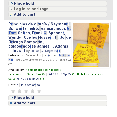
Place hold
Log in to add tags.
Add to cart
P
r
incipios de ci
r
ugía / Seymou
r
I.
Schwa
r
tz ; edito
r
es asociados
G.
Tom
Shi
r
es, F
r
ank
C.
Spence
r
,
Wendy | Cowles Husse
r
; t
r
. Jo
r
ge
O
r
izaga Sampe
r
io ;
colabo
r
ado
r
es James T. Adams
... [et al.]
by
Schwa
r
tz, Seymou
r
I.
Publication:
México : Inte
r
ame
r
icana -
M
cG
r
aw
-
Hill
, 1995 . 2 volúmenes, xv, 2192 p. : il. ; 28.5 x 22
cm.
Availability:
Items available:
Biblioteca
Ciencias de la Salud Book Ca
r
t [
617.9 / S399p-06
] (1),
Biblioteca Ciencias de la
Salud [
617.9 / S399p-06
] (1),
Lists:
ci
r
ugia pediat
r
ica
.
Place hold
Add to cart