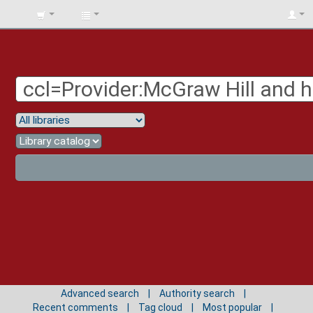
BIBLIOTECA
UNIV.
SURCOLOMBIANA
Advanced search
Authority search
Recent comments
Tag cloud
Most popular