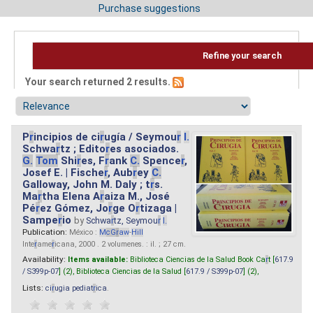
Purchase suggestions
Refine your search
Your search returned 2 results.
P
r
incipios de ci
r
ugía / Seymou
r
I.
Schwa
r
tz ; Edito
r
es asociados.
G.
Tom
Shi
r
es, F
r
ank
C.
Spence
r
,
Josef E. | Fische
r
, Aub
r
ey
C.
Galloway, John M. Daly ; t
r
s.
Ma
r
tha Elena A
r
aiza M., José
Pé
r
ez Gómez, Jo
r
ge O
r
tizaga |
Sampe
r
io
by
Schwa
r
tz, Seymou
r
I.
Publication:
México :
M
cG
r
aw
-
Hill
Inte
r
ame
r
icana, 2000 . 2 volumenes. : il. ; 27 cm.
Availability:
Items available:
Biblioteca Ciencias de la Salud Book Ca
r
t [
617.9
/ S399p-07
] (2),
Biblioteca Ciencias de la Salud [
617.9 / S399p-07
] (2),
Lists:
ci
r
ugia pediat
r
ica
.