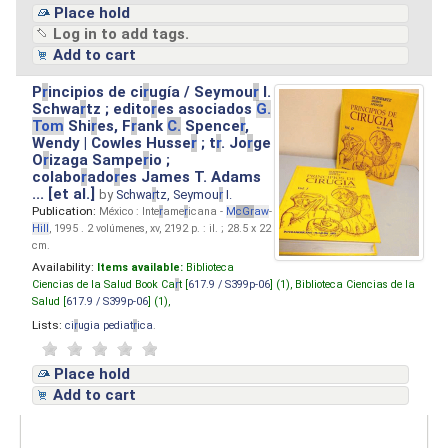
Place hold
Log in to add tags.
Add to cart
P
r
incipios de ci
r
ugía / Seymou
r
I.
Schwa
r
tz ; edito
r
es asociados
G.
Tom
Shi
r
es, F
r
ank
C.
Spence
r
,
Wendy | Cowles Husse
r
; t
r
. Jo
r
ge
O
r
izaga Sampe
r
io ;
colabo
r
ado
r
es James T. Adams
... [et al.]
by
Schwa
r
tz, Seymou
r
I.
Publication:
México : Inte
r
ame
r
icana -
M
cG
r
aw
-
Hill
, 1995 . 2 volúmenes, xv, 2192 p. : il. ; 28.5 x 22
cm.
Availability:
Items available:
Biblioteca
Ciencias de la Salud Book Ca
r
t [
617.9 / S399p-06
] (1),
Biblioteca Ciencias de la
Salud [
617.9 / S399p-06
] (1),
Lists:
ci
r
ugia pediat
r
ica
.
Place hold
Add to cart