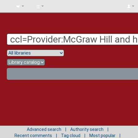
BIBLIOTECA
UNIV.
SURCOLOMBIANA
Advanced search
Authority search
Recent comments
Tag cloud
Most popular