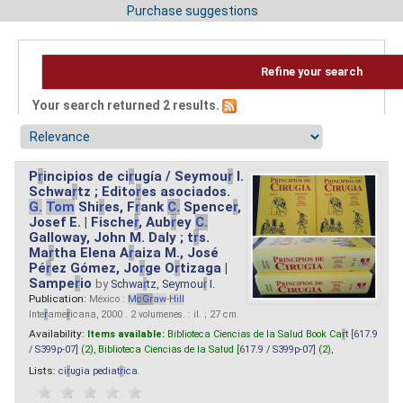
Purchase suggestions
Refine your search
Your search returned 2 results.
P
r
incipios de ci
r
ugía / Seymou
r
I.
Schwa
r
tz ; Edito
r
es asociados.
G.
Tom
Shi
r
es, F
r
ank
C.
Spence
r
,
Josef E. | Fische
r
, Aub
r
ey
C.
Galloway, John M. Daly ; t
r
s.
Ma
r
tha Elena A
r
aiza M., José
Pé
r
ez Gómez, Jo
r
ge O
r
tizaga |
Sampe
r
io
by
Schwa
r
tz, Seymou
r
I.
Publication:
México :
M
cG
r
aw
-
Hill
Inte
r
ame
r
icana, 2000 . 2 volumenes. : il. ; 27 cm.
Availability:
Items available:
Biblioteca Ciencias de la Salud Book Ca
r
t [
617.9
/ S399p-07
] (2),
Biblioteca Ciencias de la Salud [
617.9 / S399p-07
] (2),
Lists:
ci
r
ugia pediat
r
ica
.