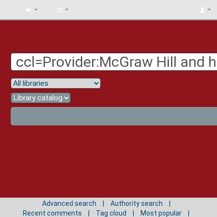
BIBLIOTECA
UNIV.
SURCOLOMBIANA
Advanced search
Authority search
Recent comments
Tag cloud
Most popular