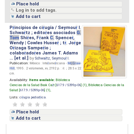
Place hold
Log in to add tags.
Add to cart
P
r
incipios de ci
r
ugía / Seymou
r
I.
Schwa
r
tz ; edito
r
es asociados
G.
Tom
Shi
r
es, F
r
ank
C.
Spence
r
,
Wendy | Cowles Husse
r
; t
r
. Jo
r
ge
O
r
izaga Sampe
r
io ;
colabo
r
ado
r
es James T. Adams
... [et al.]
by
Schwa
r
tz, Seymou
r
I.
Publication:
México : Inte
r
ame
r
icana -
M
cG
r
aw
-
Hill
, 1995 . 2 volúmenes, xv, 2192 p. : il. ; 28.5 x 22
cm.
Availability:
Items available:
Biblioteca
Ciencias de la Salud Book Ca
r
t [
617.9 / S399p-06
] (1),
Biblioteca Ciencias de la
Salud [
617.9 / S399p-06
] (1),
Lists:
ci
r
ugia pediat
r
ica
.
Place hold
Add to cart