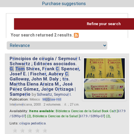
Purchase suggestions
Refine your search
Your search returned 2 results.
P
r
incipios de ci
r
ugía / Seymou
r
I.
Schwa
r
tz ; Edito
r
es asociados.
G.
Tom
Shi
r
es, F
r
ank
C.
Spence
r
,
Josef E. | Fische
r
, Aub
r
ey
C.
Galloway, John M. Daly ; t
r
s.
Ma
r
tha Elena A
r
aiza M., José
Pé
r
ez Gómez, Jo
r
ge O
r
tizaga |
Sampe
r
io
by
Schwa
r
tz, Seymou
r
I.
Publication:
México :
M
cG
r
aw
-
Hill
Inte
r
ame
r
icana, 2000 . 2 volumenes. : il. ; 27 cm.
Availability:
Items available:
Biblioteca Ciencias de la Salud Book Ca
r
t [
617.9
/ S399p-07
] (2),
Biblioteca Ciencias de la Salud [
617.9 / S399p-07
] (2),
Lists:
ci
r
ugia pediat
r
ica
.