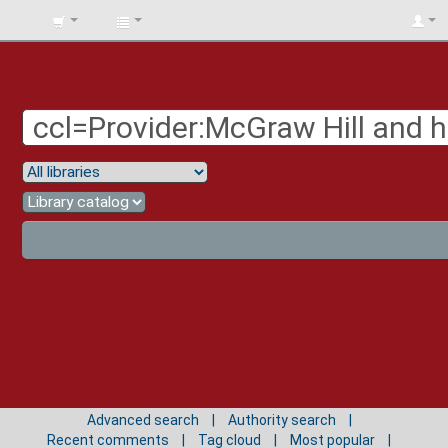
BIBLIOTECA
UNIV.
SURCOLOMBIANA
Advanced search
Authority search
Recent comments
Tag cloud
Most popular