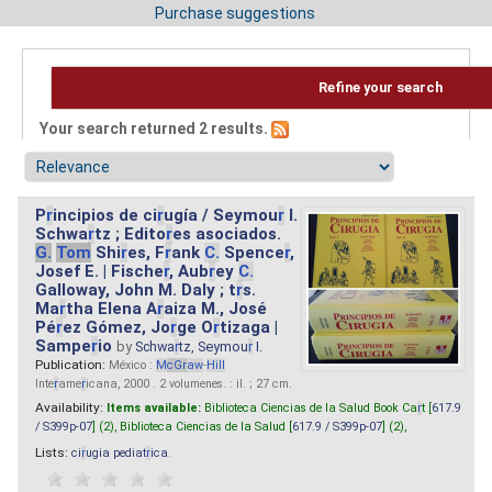
Purchase suggestions
Refine your search
Your search returned 2 results.
P
r
incipios de ci
r
ugía / Seymou
r
I.
Schwa
r
tz ; Edito
r
es asociados.
G.
Tom
Shi
r
es, F
r
ank
C.
Spence
r
,
Josef E. | Fische
r
, Aub
r
ey
C.
Galloway, John M. Daly ; t
r
s.
Ma
r
tha Elena A
r
aiza M., José
Pé
r
ez Gómez, Jo
r
ge O
r
tizaga |
Sampe
r
io
by
Schwa
r
tz, Seymou
r
I.
Publication:
México :
M
cG
r
aw
-
Hill
Inte
r
ame
r
icana, 2000 . 2 volumenes. : il. ; 27 cm.
Availability:
Items available:
Biblioteca Ciencias de la Salud Book Ca
r
t [
617.9
/ S399p-07
] (2),
Biblioteca Ciencias de la Salud [
617.9 / S399p-07
] (2),
Lists:
ci
r
ugia pediat
r
ica
.