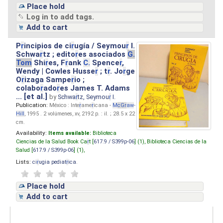
Place hold
Log in to add tags.
Add to cart
P
r
incipios de ci
r
ugía / Seymou
r
I.
Schwa
r
tz ; edito
r
es asociados
G.
Tom
Shi
r
es, F
r
ank
C.
Spence
r
,
Wendy | Cowles Husse
r
; t
r
. Jo
r
ge
O
r
izaga Sampe
r
io ;
colabo
r
ado
r
es James T. Adams
... [et al.]
by
Schwa
r
tz, Seymou
r
I.
Publication:
México : Inte
r
ame
r
icana -
M
cG
r
aw
-
Hill
, 1995 . 2 volúmenes, xv, 2192 p. : il. ; 28.5 x 22
cm.
Availability:
Items available:
Biblioteca
Ciencias de la Salud Book Ca
r
t [
617.9 / S399p-06
] (1),
Biblioteca Ciencias de la
Salud [
617.9 / S399p-06
] (1),
Lists:
ci
r
ugia pediat
r
ica
.
Place hold
Add to cart