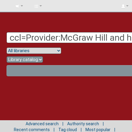
BIBLIOTECA
UNIV.
SURCOLOMBIANA
Advanced search
Authority search
Recent comments
Tag cloud
Most popular