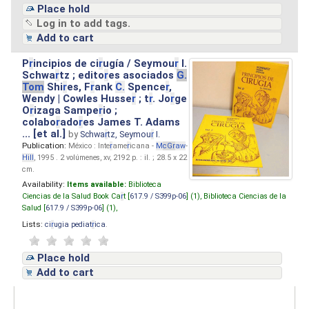
Place hold
Log in to add tags.
Add to cart
P
r
incipios de ci
r
ugía / Seymou
r
I.
Schwa
r
tz ; edito
r
es asociados
G.
Tom
Shi
r
es, F
r
ank
C.
Spence
r
,
Wendy | Cowles Husse
r
; t
r
. Jo
r
ge
O
r
izaga Sampe
r
io ;
colabo
r
ado
r
es James T. Adams
... [et al.]
by
Schwa
r
tz, Seymou
r
I.
Publication:
México : Inte
r
ame
r
icana -
M
cG
r
aw
-
Hill
, 1995 . 2 volúmenes, xv, 2192 p. : il. ; 28.5 x 22
cm.
Availability:
Items available:
Biblioteca
Ciencias de la Salud Book Ca
r
t [
617.9 / S399p-06
] (1),
Biblioteca Ciencias de la
Salud [
617.9 / S399p-06
] (1),
Lists:
ci
r
ugia pediat
r
ica
.
Place hold
Add to cart