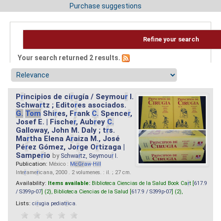
Purchase suggestions
Refine your search
Your search returned 2 results.
P
r
incipios de ci
r
ugía / Seymou
r
I.
Schwa
r
tz ; Edito
r
es asociados.
G.
Tom
Shi
r
es, F
r
ank
C.
Spence
r
,
Josef E. | Fische
r
, Aub
r
ey
C.
Galloway, John M. Daly ; t
r
s.
Ma
r
tha Elena A
r
aiza M., José
Pé
r
ez Gómez, Jo
r
ge O
r
tizaga |
Sampe
r
io
by
Schwa
r
tz, Seymou
r
I.
Publication:
México :
M
cG
r
aw
-
Hill
Inte
r
ame
r
icana, 2000 . 2 volumenes. : il. ; 27 cm.
Availability:
Items available:
Biblioteca Ciencias de la Salud Book Ca
r
t [
617.9
/ S399p-07
] (2),
Biblioteca Ciencias de la Salud [
617.9 / S399p-07
] (2),
Lists:
ci
r
ugia pediat
r
ica
.