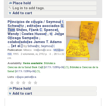
Place hold
Log in to add tags.
Add to cart
P
r
incipios de ci
r
ugía / Seymou
r
I.
Schwa
r
tz ; edito
r
es asociados
G.
Tom
Shi
r
es, F
r
ank
C.
Spence
r
,
Wendy | Cowles Husse
r
; t
r
. Jo
r
ge
O
r
izaga Sampe
r
io ;
colabo
r
ado
r
es James T. Adams
... [et al.]
by
Schwa
r
tz, Seymou
r
I.
Publication:
México : Inte
r
ame
r
icana -
M
cG
r
aw
-
Hill
, 1995 . 2 volúmenes, xv, 2192 p. : il. ; 28.5 x 22
cm.
Availability:
Items available:
Biblioteca
Ciencias de la Salud Book Ca
r
t [
617.9 / S399p-06
] (1),
Biblioteca Ciencias de la
Salud [
617.9 / S399p-06
] (1),
Lists:
ci
r
ugia pediat
r
ica
.
Place hold
Add to cart