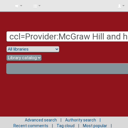
BIBLIOTECA
UNIV.
SURCOLOMBIANA
Advanced search
Authority search
Recent comments
Tag cloud
Most popular