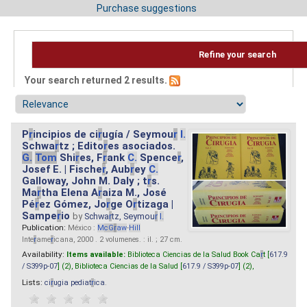
Purchase suggestions
Refine your search
Your search returned 2 results.
P
r
incipios de ci
r
ugía / Seymou
r
I.
Schwa
r
tz ; Edito
r
es asociados.
G.
Tom
Shi
r
es, F
r
ank
C.
Spence
r
,
Josef E. | Fische
r
, Aub
r
ey
C.
Galloway, John M. Daly ; t
r
s.
Ma
r
tha Elena A
r
aiza M., José
Pé
r
ez Gómez, Jo
r
ge O
r
tizaga |
Sampe
r
io
by
Schwa
r
tz, Seymou
r
I.
Publication:
México :
M
cG
r
aw
-
Hill
Inte
r
ame
r
icana, 2000 . 2 volumenes. : il. ; 27 cm.
Availability:
Items available:
Biblioteca Ciencias de la Salud Book Ca
r
t [
617.9
/ S399p-07
] (2),
Biblioteca Ciencias de la Salud [
617.9 / S399p-07
] (2),
Lists:
ci
r
ugia pediat
r
ica
.