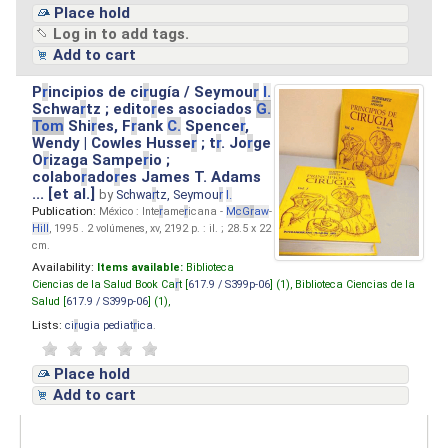
Place hold
Log in to add tags.
Add to cart
P
r
incipios de ci
r
ugía / Seymou
r
I.
Schwa
r
tz ; edito
r
es asociados
G.
Tom
Shi
r
es, F
r
ank
C.
Spence
r
,
Wendy | Cowles Husse
r
; t
r
. Jo
r
ge
O
r
izaga Sampe
r
io ;
colabo
r
ado
r
es James T. Adams
... [et al.]
by
Schwa
r
tz, Seymou
r
I.
Publication:
México : Inte
r
ame
r
icana -
M
cG
r
aw
-
Hill
, 1995 . 2 volúmenes, xv, 2192 p. : il. ; 28.5 x 22
cm.
Availability:
Items available:
Biblioteca
Ciencias de la Salud Book Ca
r
t [
617.9 / S399p-06
] (1),
Biblioteca Ciencias de la
Salud [
617.9 / S399p-06
] (1),
Lists:
ci
r
ugia pediat
r
ica
.
Place hold
Add to cart