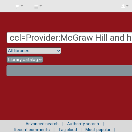
BIBLIOTECA
UNIV.
SURCOLOMBIANA
Advanced search
Authority search
Recent comments
Tag cloud
Most popular