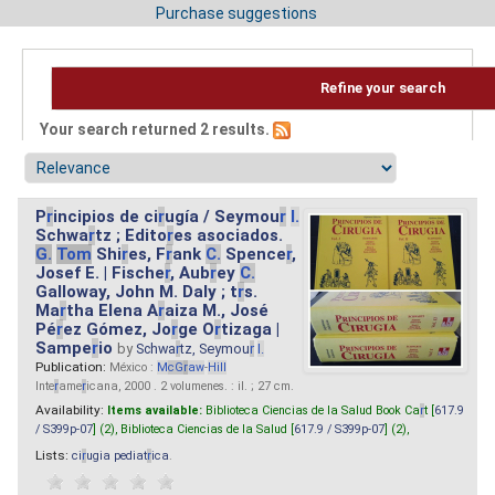
Purchase suggestions
Refine your search
Your search returned 2 results.
P
r
incipios de ci
r
ugía / Seymou
r
I.
Schwa
r
tz ; Edito
r
es asociados.
G.
Tom
Shi
r
es, F
r
ank
C.
Spence
r
,
Josef E. | Fische
r
, Aub
r
ey
C.
Galloway, John M. Daly ; t
r
s.
Ma
r
tha Elena A
r
aiza M., José
Pé
r
ez Gómez, Jo
r
ge O
r
tizaga |
Sampe
r
io
by
Schwa
r
tz, Seymou
r
I.
Publication:
México :
M
cG
r
aw
-
Hill
Inte
r
ame
r
icana, 2000 . 2 volumenes. : il. ; 27 cm.
Availability:
Items available:
Biblioteca Ciencias de la Salud Book Ca
r
t [
617.9
/ S399p-07
] (2),
Biblioteca Ciencias de la Salud [
617.9 / S399p-07
] (2),
Lists:
ci
r
ugia pediat
r
ica
.